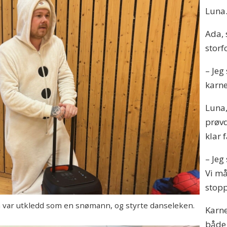
Luna
Ada, 
stor
– Jeg
karne
Luna,
prøvd
klar 
– Je
Vi må
stopp
ar utkledd som en snømann, og styrte danseleken.
Karne
både 