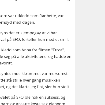
.
som var utkledd som Rødhette, var
fornøyd med dagen.
 syns det er kjempegøy at vi har
val på SFO, forteller hun med et smil.
 kledd som Anna fra filmen "Frost",
e seg på alle aktivitetene, og hadde en
favoritt.
g syntes musikkrommet var morsomst.
tte stå stille hver gang musikken
et, og det klarte jeg fint, sier hun stolt.
valet på SFO ble nok en suksess, og
barn og ansatte koste seg gjennom