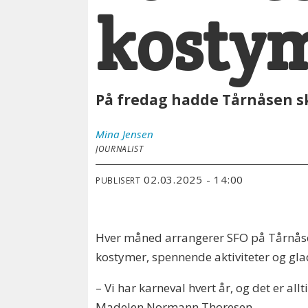
kostym
På fredag hadde Tårnåsen sk
Mina
Jensen
JOURNALIST
02.03.2025 - 14:00
PUBLISERT
Hver måned arrangerer SFO på Tårnåsen
kostymer, spennende aktiviteter og gl
– Vi har karneval hvert år, og det er al
Madelen Normann Thoresen.