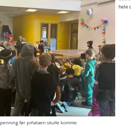
hele
penning før piñataen skulle komme.