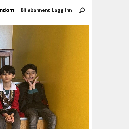
endom
Bli abonnent
Logg inn