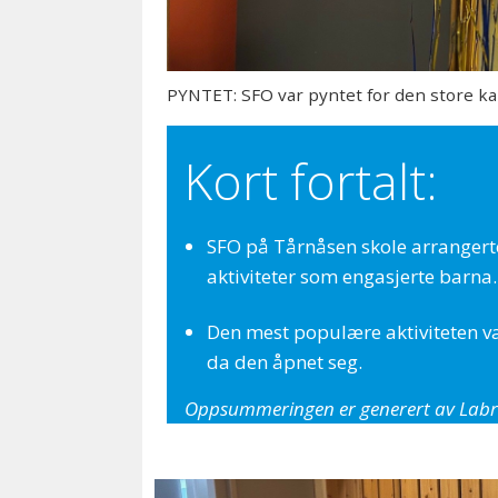
PYNTET: SFO var pyntet for den store ka
Kort fortalt:
SFO på Tårnåsen skole arrangert
aktiviteter som engasjerte barna.
Den mest populære aktiviteten va
da den åpnet seg.
Oppsummeringen er generert av Labra