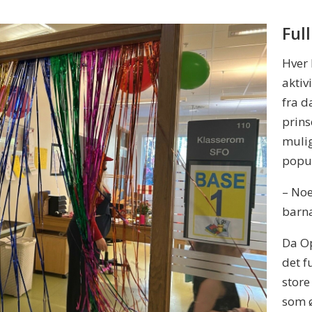
Full
Hver 
aktiv
fra d
prins
mulig
popu
– Noe
barna
Da Op
det f
store
som ø