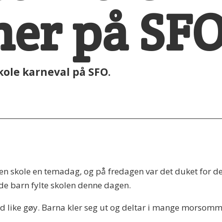
er på SF
ole karneval på SFO.
 skole en temadag, og på fredagen var det duket for den
ade barn fylte skolen denne dagen.
ltid like gøy. Barna kler seg ut og deltar i mange morsomme