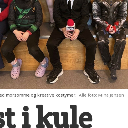
ed morsomme og kreative kostymer.
Alle foto: Mina Jensen
st i kule