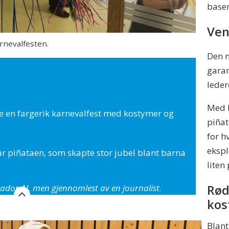
base
Ven
rnevalfesten.
Den m
garan
leder
Med b
e en fargerik karnevalfest med kostymer og
piñat
for h
ekspl
r piñataen, som skapte stor jubel blant barna
liten
Rød
dor AI, men gjennomlest av en journalist.
kos
Blant