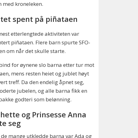
n med kroneleken.
tet spent på piñataen
est etterlengtede aktiviteten var
tert piñataen. Flere barn spurte SFO-
en om når det skulle starte.
ind for øynene slo barna etter tur mot
aen, mens resten heiet og jublet høyt
vert treff. Da den endelig åpnet seg,
oderte jubelen, og alle barna fikk en
 pakke godteri som belønning.
hette og Prinsesse Anna
te seg
 de mange utkledde barna var Ada og