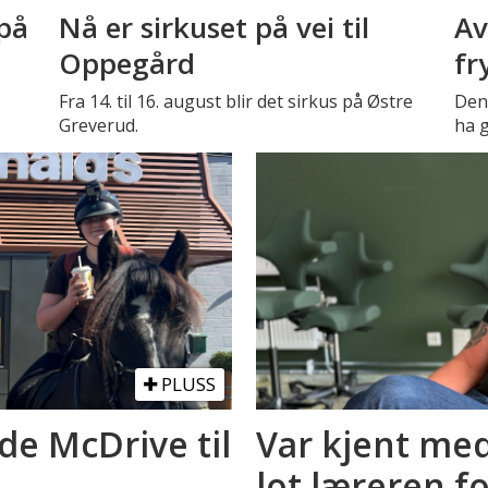
på
Nå er sirkuset på vei til
Av
Oppegård
fr
Fra 14. til 16. august blir det sirkus på Østre
Den 
Greverud.
ha g
PLUSS
de McDrive til
Var kjent med
lot læreren f