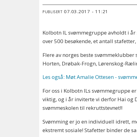
07.03.2017 - 11:21
PUBLISERT
Kolbotn IL svømmegruppe avholdt i å
over 500 besøkende, et antall stafetter
Flere av norges beste svømmeklubber s
Horten, Drøbak-Frogn, Lørenskog-Ræl
Les også: Møt Amalie Ottesen - svømme
For oss i Kolbotn ILs svømmegruppe er r
viktig, og i år inviterte vi derfor Hai og 
svømmeskolen til rekruttstevnet!!
Svømming er jo en individuell idrett,
ekstremt sosiale! Stafetter binder de s