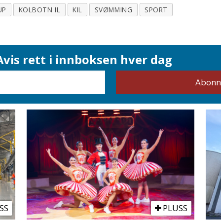
UP
KOLBOTN IL
KIL
SVØMMING
SPORT
vis rett i innboksen hver dag
SS
PLUSS