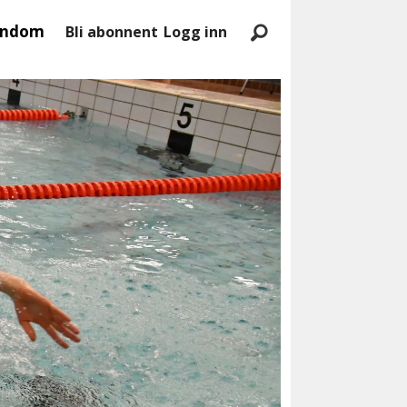
endom
Bli abonnent
Logg inn