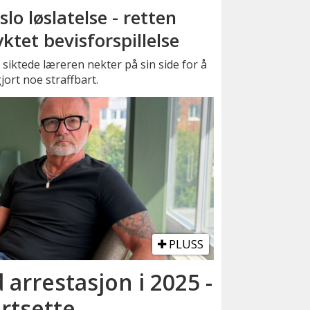
slo løslatelse - retten
yktet bevisforspillelse
siktede læreren nekter på sin side for å
jort noe straffbart.
PLUSS
 arrestasjon i 2025 -
ortsette