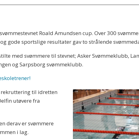
r svømmestevnet Roald Amundsen cup. Over 300 svømmer
, og gode sportslige resultater gav to strålende svømmed
tilte med svømmere til stevnet; Asker Svømmeklubb, La
ingen og Sarpsborg svømmeklubb.
skoletrener!
ekruttering til idretten
Delfin utøvere fra
 men derav er svømmere
ammen i lag.