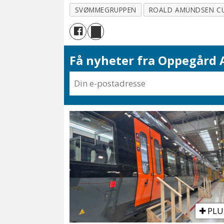
SVØMMEGRUPPEN
ROALD AMUNDSEN C
Få nyheter fra Oppegård A
PLU