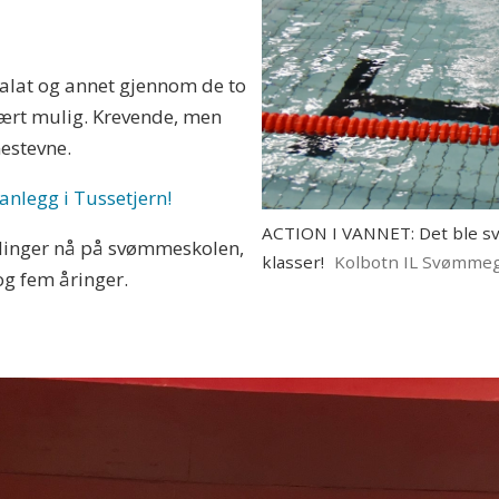
asalat og annet gjennom de to
vært mulig. Krevende, men
estevne.
nlegg i Tussetjern!
ACTION I VANNET: Det ble svø
ldinger nå på svømmeskolen,
klasser!
Kolbotn IL Svømme
 og fem åringer.