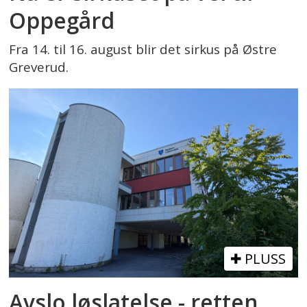
Oppegård
Fra 14. til 16. august blir det sirkus på Østre
Greverud.
PLUSS
Avslo løslatelse - retten