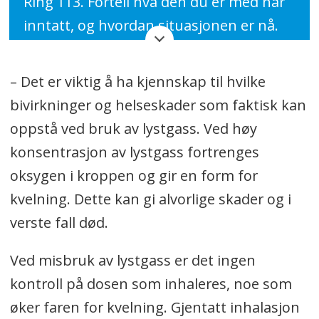
Ring 113. Fortell hva den du er med har
inntatt, og hvordan situasjonen er nå.
Sjekk puls og pust. Giftinformasjonen
har også en døgnåpen vakttelefon (22
– Det er viktig å ha kjennskap til hvilke
59 13 00) som kan gi hjelp og råd ved
bivirkninger og helseskader som faktisk kan
overdoser og forgiftninger.
oppstå ved bruk av lystgass. Ved høy
konsentrasjon av lystgass fortrenges
Dersom personen puster, legg
oksygen i kroppen og gir en form for
vedkommende i stabilt sideleie. Hvis
kvelning. Dette kan gi alvorlige skader og i
ikke, utfør førstehjelp. Du vil få råd over
verste fall død.
telefonen om hvordan du best skal
kunne hjelpe frem til ambulansen
Ved misbruk av lystgass er det ingen
kommer. Ikke forsøk å gi drikke til en
kontroll på dosen som inhaleres, noe som
som er bevisstløs.
øker faren for kvelning. Gjentatt inhalasjon