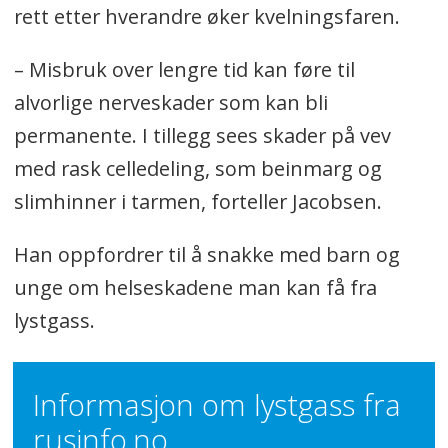
rett etter hverandre øker kvelningsfaren.
Ikke forlat personen selv om du er redd
for å bli innblandet i noe! Husk at
– Misbruk over lengre tid kan føre til
helsepersonell har taushetsplikt.
alvorlige nerveskader som kan bli
permanente. I tillegg sees skader på vev
(Kilde: rusinfo.no)
med rask celledeling, som beinmarg og
slimhinner i tarmen, forteller Jacobsen.
Han oppfordrer til å snakke med barn og
unge om helseskadene man kan få fra
lystgass.
Informasjon om lystgass fra
rusinfo.no