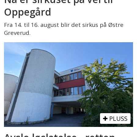
Oppegård
Sannsynligheten for kvelning er større
om du inntar gassen flere ganger rett
Fra 14. til 16. august blir det sirkus på Østre
Greverud.
etter hverandre, eller om du tar store
doser (f.eks. bruker en plastpose eller
ekstra stor ballong).
Inntak av gassen rett fra beholderen
kan medføre frostskader.
Lystgass kombinert med alkohol øker
effekten av alkoholen, og gir dermed økt
risiko for skadelige bivirkninger og at du
PLUSS
mister kontroll.