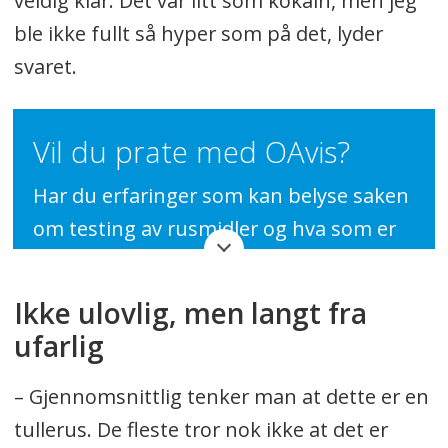
veldig klar. Det var litt som kokain, men jeg
ble ikke fullt så hyper som på det, lyder
svaret.
Vil du prate med OAvis?
Har du erfaringer som kan belyse saken
om testing av rusmidler og hva som er
vanlig og ikke blant ungdom? Vil du
prate med oss - anonymt eller åpent? Ta
Ikke ulovlig, men langt fra
kontakt med oss på tips@oavis.no
ufarlig
– Gjennomsnittlig tenker man at dette er en
tullerus. De fleste tror nok ikke at det er