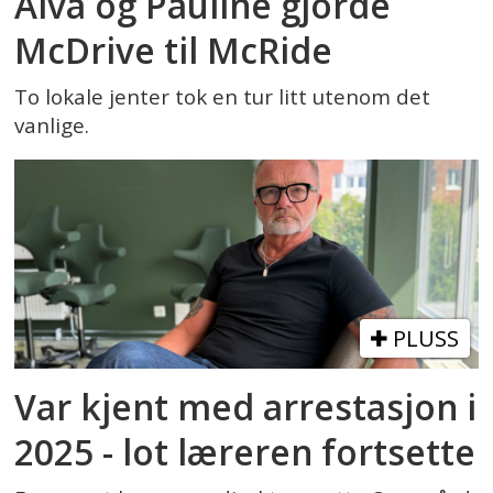
Alva og Pauline gjorde
McDrive til McRide
To lokale jenter tok en tur litt utenom det
vanlige.
PLUSS
Var kjent med arrestasjon i
2025 - lot læreren fortsette