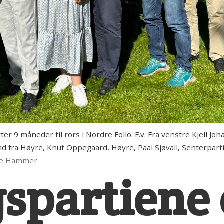
r 9 måneder til rors i Nordre Follo. F.v. Fra venstre Kjell Jo
nd fra Høyre, Knut Oppegaard, Høyre, Paal Sjøvall, Senterparti
lde Hammer
spartiene 