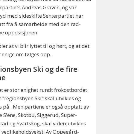
rpartiets Andreas Graven, og var
yd med sideskifte Senterpartiet har
att fra å samarbeide med den rød-
ne opposisjonen.
øler at vi blir lyttet til og hørt, og at det
ir enige om følges opp.
ionsbyen Ski og de fire
ne
t er stor enighet rundt frokostbordet
 "regionsbyen Ski" skal utvikles og
s på. Men partiene er også opptatt av
re S'ene, Skotbu, Siggerud, Super-
tad og Svartskog, skal videreutvikles
 vedlikeholdsvekst. Av Oppegård-