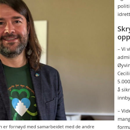
polit
idre
Skr
opp
– Vi
admi
Øyvin
Cecil
5.000
å sik
innb
– Vid
mange
form
n er fornøyd med samarbeidet med de andre