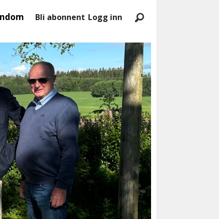
endom
Bli abonnent
Logg inn