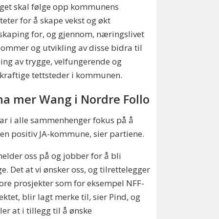
lget skal følge opp kommunens
iteter for å skape vekst og økt
skaping for, og gjennom, næringslivet
ommer og utvikling av disse bidra til
ling av trygge, velfungerende og
raftige tettsteder i kommunen.
 ha mer Wang i Nordre Follo
har i alle sammenhenger fokus på å
en positiv JA-kommune, sier partiene.
melder oss på og jobber for å bli
ge. Det at vi ønsker oss, og tilrettelegger
tore prosjekter som for eksempel NFF-
ektet, blir lagt merke til, sier Pind, og
ler at i tillegg til å ønske