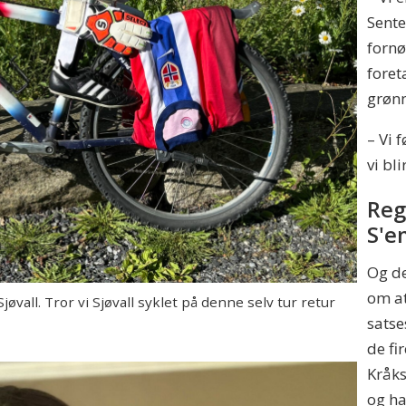
Sente
fornø
foret
grøn
– Vi f
vi bl
Reg
S'e
Og de
om at
øvall. Tror vi Sjøvall syklet på denne selv tur retur
satse
de fi
Kråks
og ha