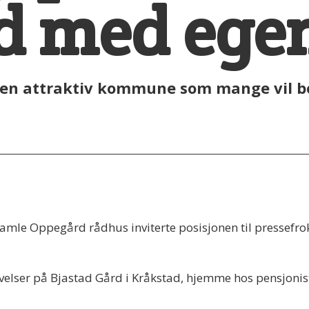
d med ege
en attraktiv kommune som mange vil bo i
 gamle Oppegård rådhus inviterte posisjonen til pressefr
elser på Bjastad Gård i Kråkstad, hjemme hos pensjonistpa