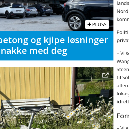
land
Nordr
kommu
PLUSS
Polit
betong og kjipe løsninger
priva
snakke med deg
– Vi 
Wang 
Steen
til S
alle
lokas
idret
For
– Vi 