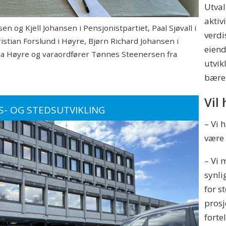
Utva
aktiv
og Kjell Johansen i Pensjonistpartiet, Paal Sjøvall i
verdi
istian Forslund i Høyre, Bjørn Richard Johansen i
eiend
 fra Høyre og varaordfører Tønnes Steenersen fra
utvik
bærek
Vil
S- OG STEDSUTVIKLING
– Vi 
være 
– Vi 
synli
for s
prosj
fortel