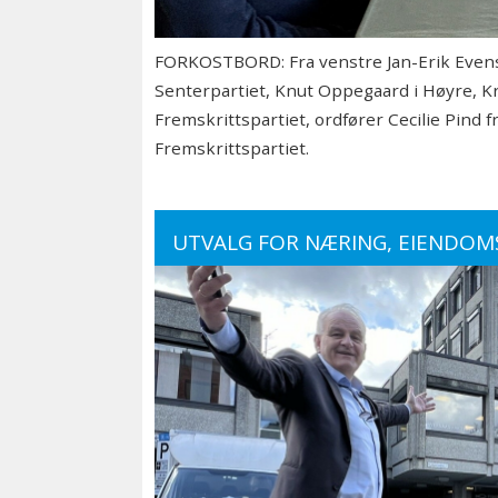
FORKOSTBORD: Fra venstre Jan-Erik Evensen 
Senterpartiet, Knut Oppegaard i Høyre, Kr
Fremskrittspartiet, ordfører Cecilie Pind
Fremskrittspartiet.
UTVALG FOR NÆRING, EIENDOM