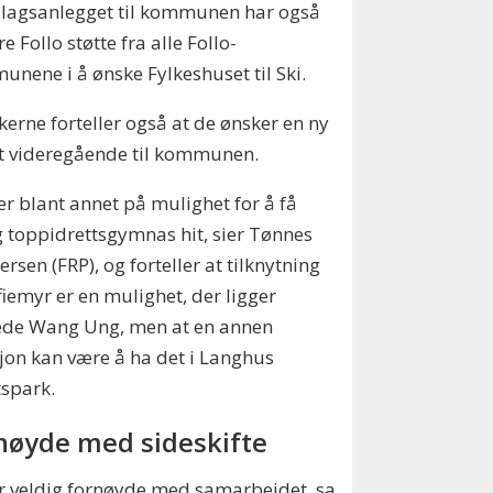
slagsanlegget til kommunen har også
e Follo støtte fra alle Follo-
nene i å ønske Fylkeshuset til Ski.
ikerne forteller også at de ønsker en ny
t videregående til kommunen.
ser blant annet på mulighet for å få
toppidrettsgymnas hit, sier Tønnes
ersen (FRP), og forteller at tilknytning
ofiemyr er en mulighet, der ligger
rede Wang Ung, men at en annen
jon kan være å ha det i Langhus
tspark.
nøyde med sideskifte
er veldig fornøyde med samarbeidet, sa