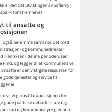
ikk er det det utviklingen av Sofiemyr
ttspark som fremheves.
yt til ansatte og
osisjonen
 vil også berømme samarbeidet med
nistrasjon- og kommunedirektør
d Henriksen i denne perioden, sier
ie Pind, og legger til at kommunens vel
 ansatte er den viktigste ressursen for
re gode tjenester og service til
yggerne.
ere vil vi gi ros til opposisjonen for
 gode politiske debatter i utvalg,
annskap og kommunestyre gjennom