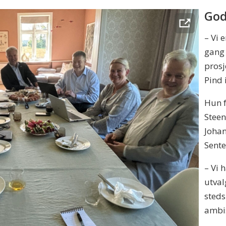
God
– Vi 
gang 
prosj
Pind 
Hun f
Steen
Johan
Sente
– Vi 
utval
steds
ambis