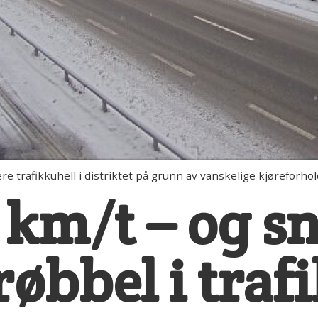
e trafikkuhell i distriktet på grunn av vanskelige kjøreforhol
3 km/t – og s
røbbel i traf