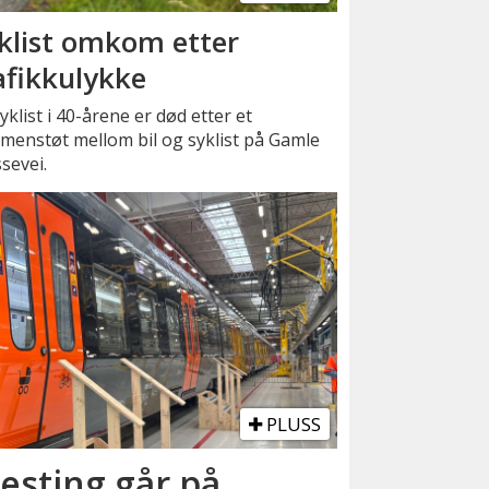
klist omkom etter
afikkulykke
yklist i 40-årene er død etter et
menstøt mellom bil og syklist på Gamle
sevei.
PLUSS
esting går på