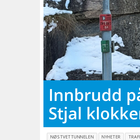
Innbrudd på
Stjal klokk
NØSTVETTUNNELEN
NYHETER
TRAF