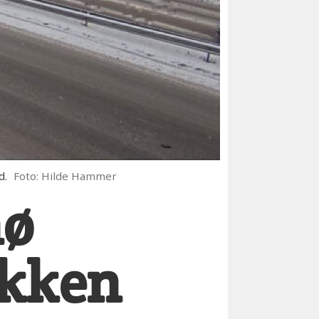
d.
Foto: Hilde Hammer
nø
ikken