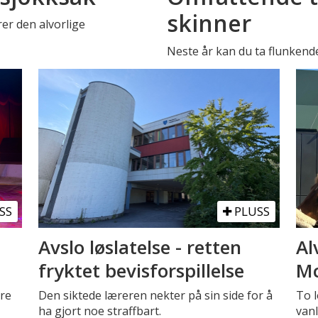
skinner
er den alvorlige
Neste år kan du ta flunkend
SS
PLUSS
Avslo løslatelse - retten
Al
fryktet bevisforspillelse
Mc
tre
Den siktede læreren nekter på sin side for å
To l
ha gjort noe straffbart.
vanl