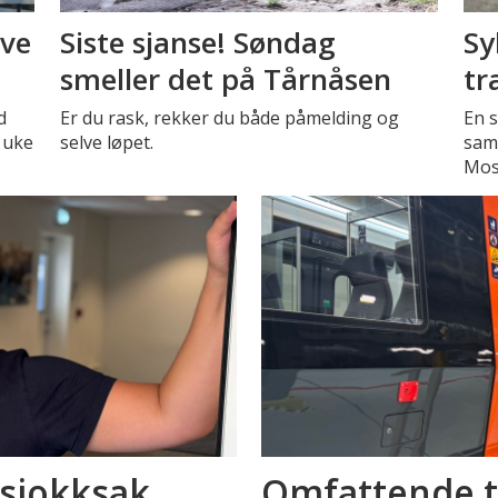
eve
Siste sjanse! Søndag
Sy
smeller det på Tårnåsen
tr
d
Er du rask, rekker du både påmelding og
En s
 uke
selve løpet.
sam
Mos
 sjokksak
Omfattende t