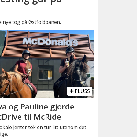
e nye tog på Østfoldbanen.
PLUSS
va og Pauline gjorde
Drive til McRide
okale jenter tok en tur litt utenom det
ige.