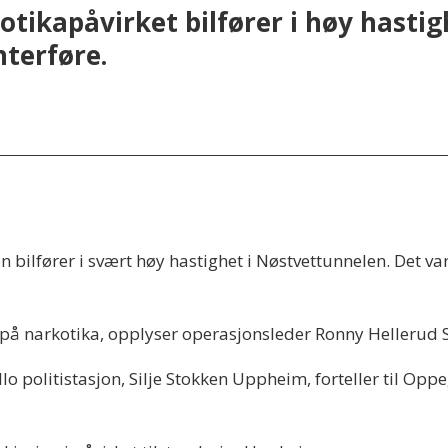
otikapåvirket bilfører i høy hasti
nterføre.
bilfører i svært høy hastighet i Nøstvettunnelen. Det var
ut på narkotika, opplyser operasjonsleder Ronny Hellerud S
llo politistasjon, Silje Stokken Uppheim, forteller til O