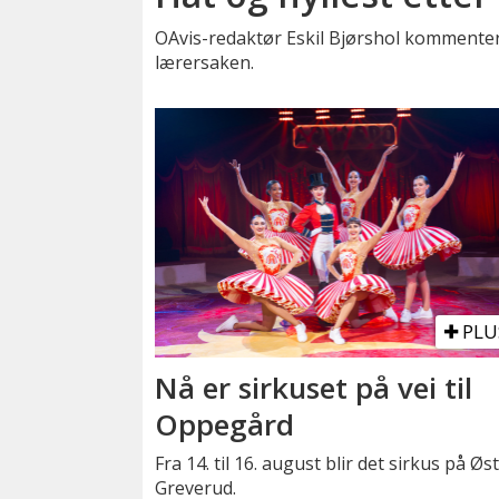
OAvis-redaktør Eskil Bjørshol kommenter
lærersaken.
PLU
Nå er sirkuset på vei til
Oppegård
Fra 14. til 16. august blir det sirkus på Øs
Greverud.