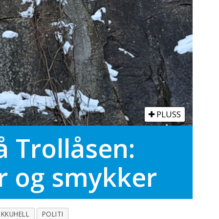
PLUSS
 Trollåsen:
er og smykker
IKKUHELL
POLITI