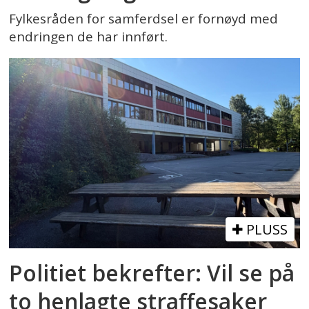
Fylkesråden for samferdsel er fornøyd med
endringen de har innført.
PLUSS
Politiet bekrefter: Vil se på
to henlagte straffesaker