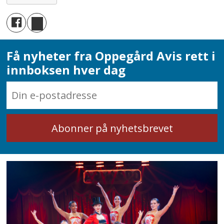
Få nyheter fra Oppegård Avis rett i
innboksen hver dag