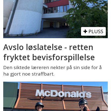
PLUSS
Avslo løslatelse - retten
fryktet bevisforspillelse
Den siktede læreren nekter på sin side for å
ha gjort noe straffbart.