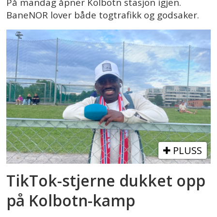
På mandag åpner Kolbotn stasjon igjen.
BaneNOR lover både togtrafikk og godsaker.
PLUSS
TikTok-stjerne dukket opp
på Kolbotn-kamp