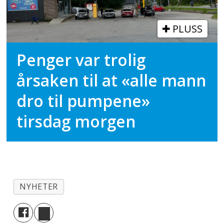
PLUSS
Penger var trolig
årsaken til at «alle mann
dro til pumpene»
tirsdag morgen
NYHETER