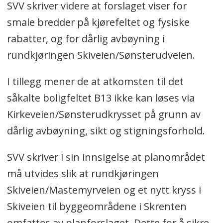
SVV skriver videre at forslaget viser for
smale bredder på kjørefeltet og fysiske
rabatter, og for dårlig avbøyning i
rundkjøringen Skiveien/Sønsterudveien.
I tillegg mener de at atkomsten til det
såkalte boligfeltet B13 ikke kan løses via
Kirkeveien/Sønsterudkrysset på grunn av
dårlig avbøyning, sikt og stigningsforhold.
SVV skriver i sin innsigelse at planområdet
må utvides slik at rundkjøringen
Skiveien/Mastemyrveien og et nytt kryss i
Skiveien til byggeområdene i Skrenten
omfattes av planforslaget. Dette for å sikre