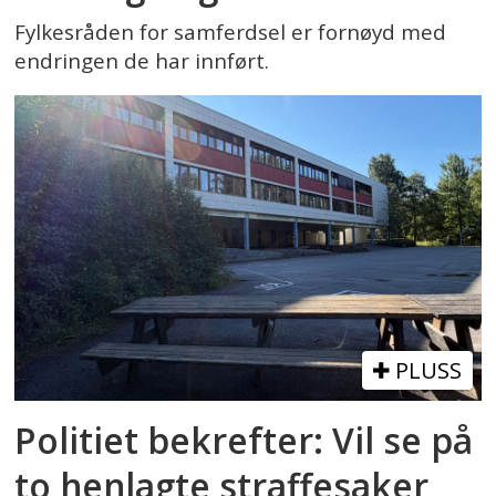
Fylkesråden for samferdsel er fornøyd med
endringen de har innført.
PLUSS
Politiet bekrefter: Vil se på
to henlagte straffesaker