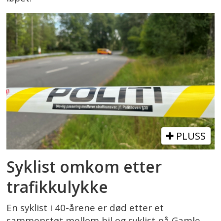
PLUSS
Syklist omkom etter
trafikkulykke
En syklist i 40-årene er død etter et
sammenstøt mellom bil og syklist på Gamle