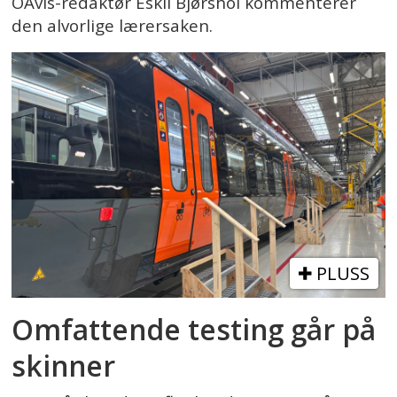
OAvis-redaktør Eskil Bjørshol kommenterer
den alvorlige lærersaken.
PLUSS
Omfattende testing går på
skinner