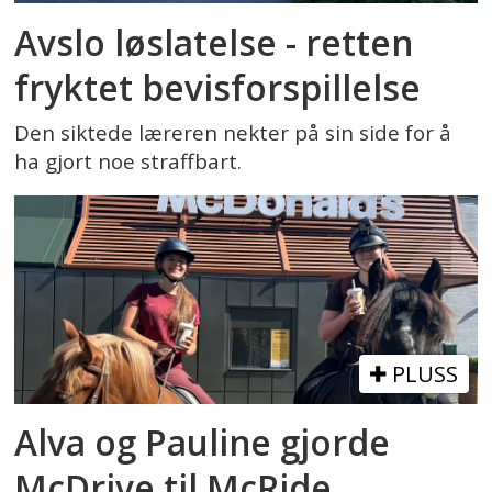
Avslo løslatelse - retten
fryktet bevisforspillelse
Den siktede læreren nekter på sin side for å
ha gjort noe straffbart.
PLUSS
Alva og Pauline gjorde
McDrive til McRide