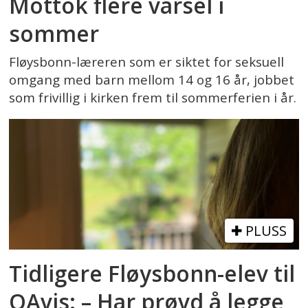
Mottok flere varsel i
sommer
Fløysbonn-læreren som er siktet for seksuell
omgang med barn mellom 14 og 16 år, jobbet
som frivillig i kirken frem til sommerferien i år.
PLUSS
Tidligere Fløysbonn-elev til
OAvis: – Har prøvd å legge