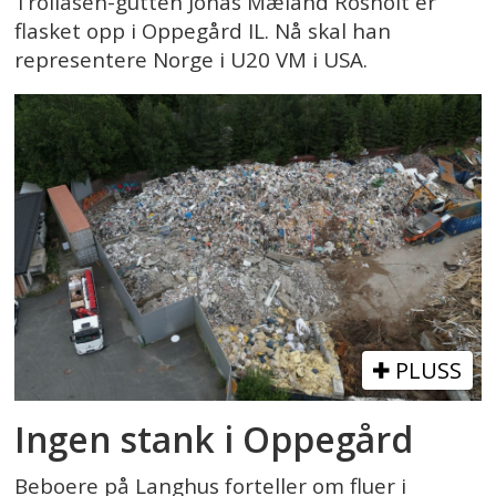
Trollåsen-gutten Jonas Mæland Rosholt er
flasket opp i Oppegård IL. Nå skal han
representere Norge i U20 VM i USA.
PLUSS
Ingen stank i Oppegård
Beboere på Langhus forteller om fluer i