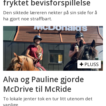
fryktet bevisforspillelse
Den siktede læreren nekter på sin side for å
ha gjort noe straffbart.
PLUSS
Alva og Pauline gjorde
McDrive til McRide
To lokale jenter tok en tur litt utenom det
vanlige.