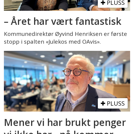
PLUSS
– Året har vært fantastisk
Kommunedirektør Øyvind Henriksen er første
stopp i spalten «Julekos med OAvis».
PLUSS
Mener vi har brukt penger