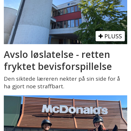
PLUSS
Avslo løslatelse - retten
fryktet bevisforspillelse
Den siktede læreren nekter på sin side for å
ha gjort noe straffbart.