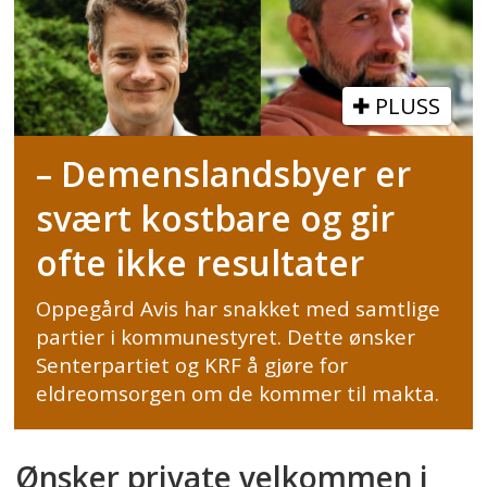
PLUSS
– Demenslandsbyer er
svært kostbare og gir
ofte ikke resultater
Oppegård Avis har snakket med samtlige
partier i kommunestyret. Dette ønsker
Senterpartiet og KRF å gjøre for
eldreomsorgen om de kommer til makta.
Ønsker private velkommen i