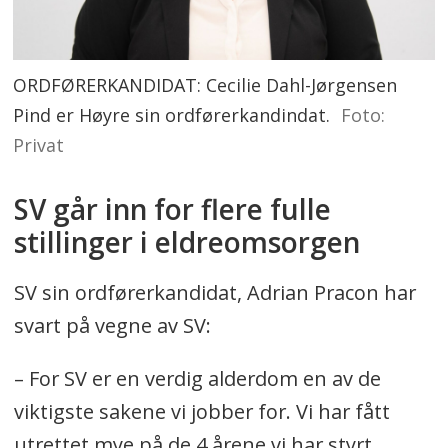
ORDFØRERKANDIDAT: Cecilie Dahl-Jørgensen
Pind er Høyre sin ordførerkandindat.
Foto:
Privat
SV går inn for flere fulle
stillinger i eldreomsorgen
SV sin ordførerkandidat, Adrian Pracon har
svart på vegne av SV:
– For SV er en verdig alderdom en av de
viktigste sakene vi jobber for. Vi har fått
utrettet mye på de 4 årene vi har styrt