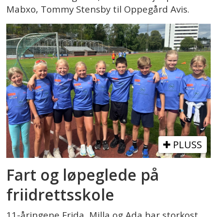
Mabxo, Tommy Stensby til Oppegård Avis.
PLUSS
Fart og løpeglede på
friidrettsskole
11-åringene Frida, Milla og Ada har storkost