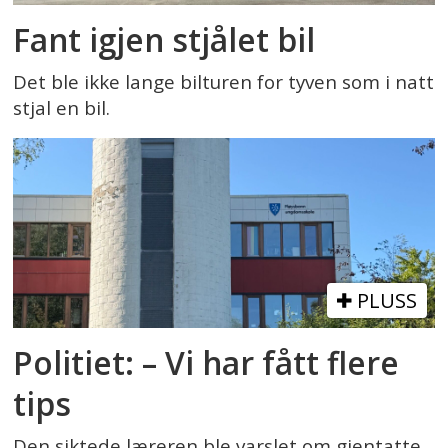
Fant igjen stjålet bil
Det ble ikke lange bilturen for tyven som i natt
stjal en bil.
PLUSS
Politiet: – Vi har fått flere
tips
Den siktede læreren ble varslet om gjentatte