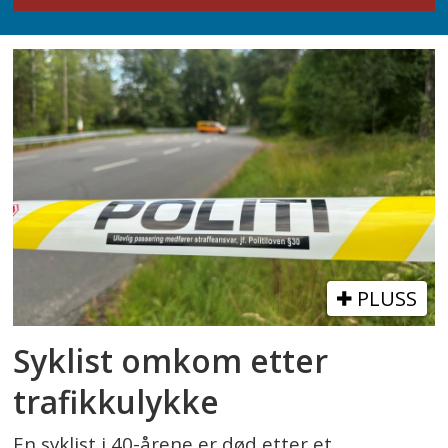
PLUSS
Syklist omkom etter
trafikkulykke
En syklist i 40-årene er død etter et