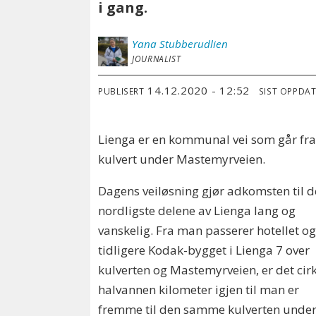
i gang.
Yana
Stubberudlien
JOURNALIST
14.12.2020 - 12:52
PUBLISERT
SIST OPPDA
Lienga er en kommunal vei som går fra 
kulvert under Mastemyrveien.
Dagens veiløsning gjør adkomsten til d
nordligste delene av Lienga lang og
vanskelig. Fra man passerer hotellet o
tidligere Kodak-bygget i Lienga 7 over
kulverten og Mastemyrveien, er det cir
halvannen kilometer igjen til man er
fremme til den samme kulverten unde