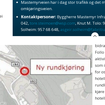
Mastemyrveien har i dag stor trafikk og det 
omkjøringsveien.
ei
Kontaktpersoner:
Byggherre Mastemyr Infra
042,
tore.steimoen@wsp.com
, Knut M. Tolo: 
Solheim: 957 68 648,
asgeir.solheim@fabritiu
bidra
Foll
aktiv
som i
for o
hotel
rundk
kjøre
hotel