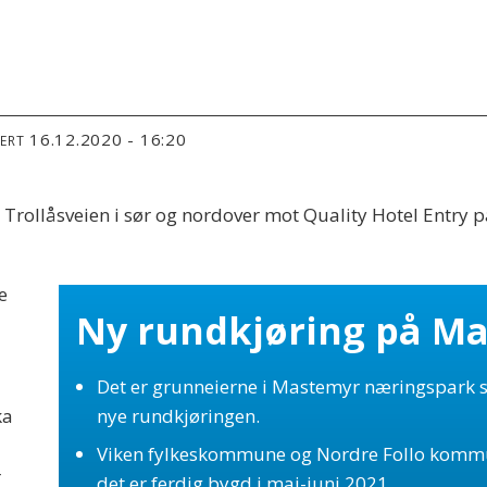
16.12.2020 - 16:20
TERT
Trollåsveien i sør og nordover mot Quality Hotel Entry p
e
Ny rundkjøring på M
g
Det er grunneierne i Mastemyr næringspark s
ka
nye rundkjøringen.
Viken fylkeskommune og Nordre Follo kommun
r
det er ferdig bygd i mai-juni 2021.