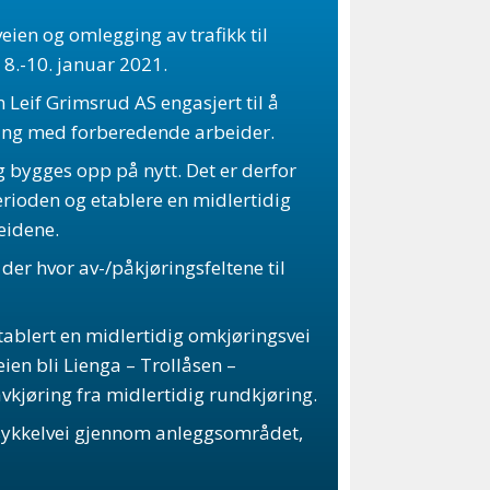
ien og omlegging av trafikk til
 8.-10. januar 2021.
Leif Grimsrud AS engasjert til å
gang med forberedende arbeider.
 bygges opp på nytt. Det er derfor
ioden og etablere en midlertidig
eidene.
 der hvor av-/påkjøringsfeltene til
tablert en midlertidig omkjøringsvei
eien bli Lienga – Trollåsen –
vkjøring fra midlertidig rundkjøring.
 sykkelvei gjennom anleggsområdet,