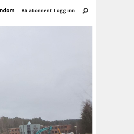
endom
Bli abonnent
Logg inn