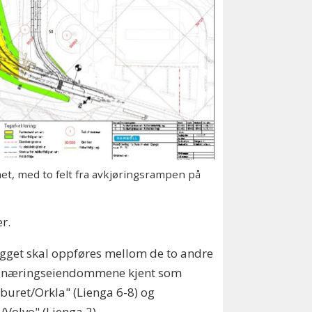
t, med to felt fra avkjøringsrampen på
er.
get skal oppføres mellom de to andre
e næringseiendommene kjent som
buret/Orkla" (Lienga 6-8) og
/Volvo" (Lienga 2).