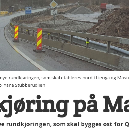
undkjøringen, som skal etableres nord i Lienga og Mastemyrv
o: Yana Stubberudlien
kjøring på M
 rundkjøringen, som skal bygges øst for Qu