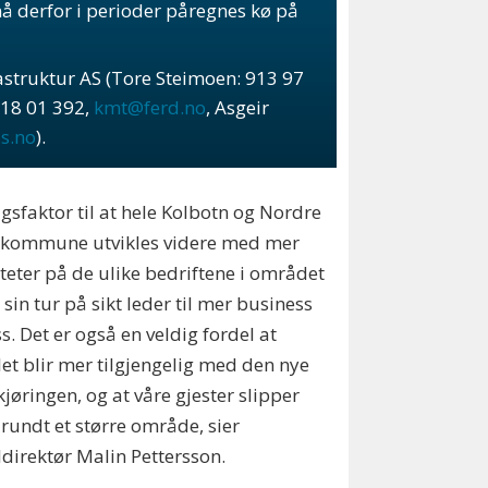
må derfor i perioder påregnes kø på
struktur AS (Tore Steimoen: 913 97
918 01 392,
kmt@ferd.no
, Asgeir
s.no
).
gsfaktor til at hele Kolbotn og Nordre
o kommune utvikles videre med mer
iteter på de ulike bedriftene i området
 sin tur på sikt leder til mer business
ss. Det er også en veldig fordel at
let blir mer tilgjengelig med den nye
jøringen, og at våre gjester slipper
 rundt et større område, sier
ldirektør Malin Pettersson.