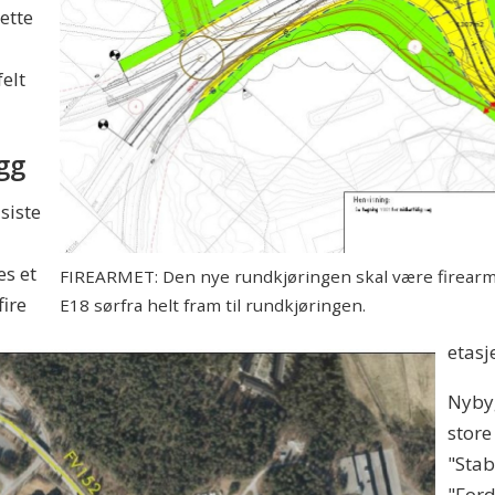
rette
elt
gg
siste
es et
FIREARMET: Den nye rundkjøringen skal være firearme
fire
E18 sørfra helt fram til rundkjøringen.
etasj
Nybyg
stor
"Stab
"Ford