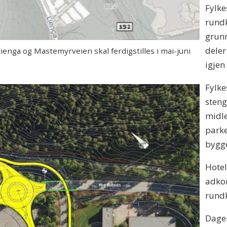
Fylke
rundk
grunn
deler
nga og Mastemyrveien skal ferdigstilles i mai-juni
igjen
Fylke
steng
midle
parke
bygge
Hotel
adkom
rundk
Dagen