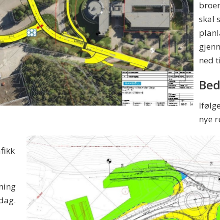
broen
skal 
planl
gjenn
ned t
Bed
Ifølg
nye r
fikk
tning
dag.