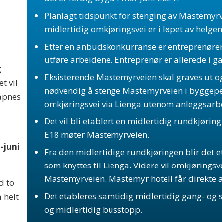
Planlagt tidspunkt for stenging av Mastemyrve
midlertidig omkjøringsvei er i løpet av helgen
Etter en anbudskonkurranse er entreprenøren 
utføre arbeidene. Entreprenør er allerede i 
g
Eksisterende Mastemyrveien skal graves ut og
t vil
nødvendig å stenge Mastemyrveien i byggeper
 åpnes
omkjøringsvei via Lienga utenom anleggsarb
Det vil bli etablert en midlertidig rundkjøring
E18 møter Mastemyrveien.
-juni
Fra den midlertidige rundkjøringen blir det e
som knyttes til Lienga. Videre vil omkjøringsv
Mastemyrveien. Mastemyr hotell får direkte a
d to
Det etableres samtidig midlertidig gang- og
 helt
og midlertidig busstopp.