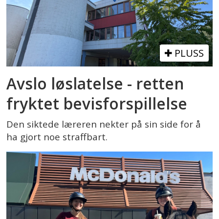
PLUSS
Avslo løslatelse - retten
fryktet bevisforspillelse
Den siktede læreren nekter på sin side for å
ha gjort noe straffbart.