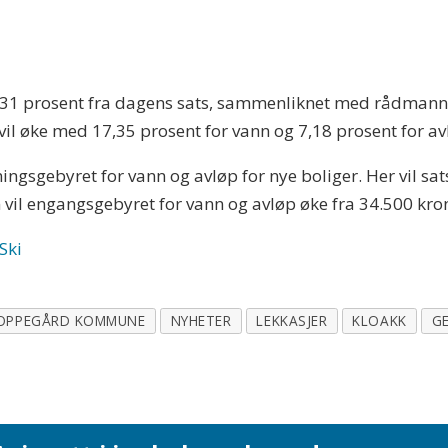
d 31 prosent fra dagens sats, sammenliknet med rådmann
l øke med 17,35 prosent for vann og 7,18 prosent for av
tningsgebyret for vann og avløp for nye boliger. Her vil s
vil engangsgebyret for vann og avløp øke fra 34.500 kron
Ski
OPPEGÅRD KOMMUNE
NYHETER
LEKKASJER
KLOAKK
G