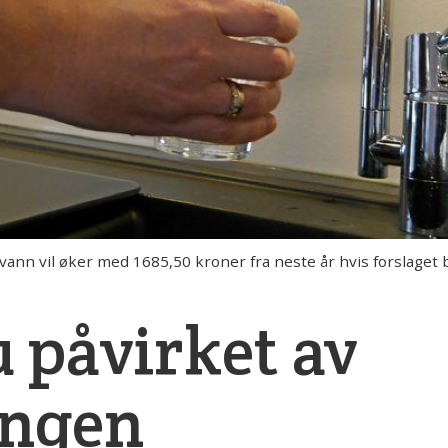
nn vil øker med 1685,50 kroner fra neste år hvis forslaget 
u påvirket av
ingen