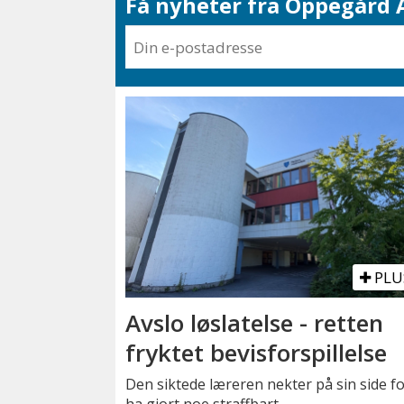
Få nyheter fra Oppegård A
PLU
Avslo løslatelse - retten
fryktet bevisforspillelse
Den siktede læreren nekter på sin side fo