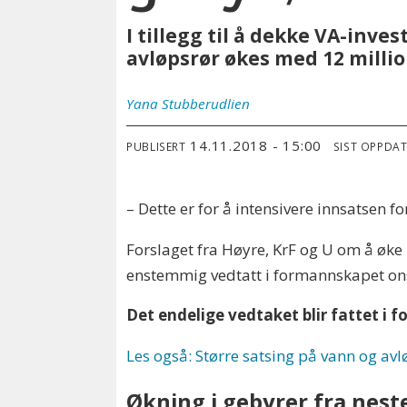
I tillegg til å dekke VA-inv
avløpsrør økes med 12 milli
Yana
Stubberudlien
14.11.2018 - 15:00
PUBLISERT
SIST OPPDA
– Dette er for å intensivere innsatsen fo
Forslaget fra Høyre, KrF og U om å øke 
enstemmig vedtatt i formannskapet on
Det endelige vedtaket blir fattet 
Les også: Større satsing på vann og avlø
Økning i gebyrer fra nest