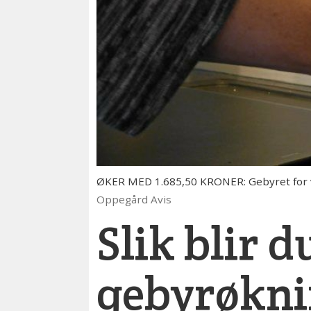
ØKER MED 1.685,50 KRONER: Gebyret for va
Oppegård Avis
Slik blir d
gebyrøkn