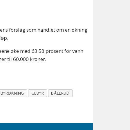
ens forslag som handlet om en økning
løp.
atsene øke med 63,58 prosent for vann
er til 60.000 kroner.
EBYRØKNING
GEBYR
BÅLERUD