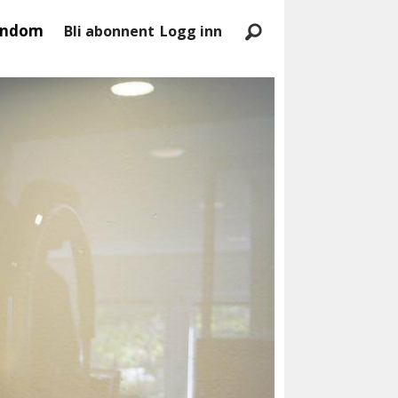
endom
Bli abonnent
Logg inn