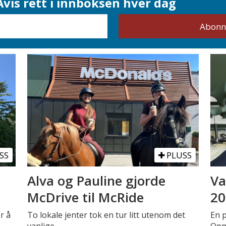
vis rett i innboksen hver dag
SS
PLUSS
Alva og Pauline gjorde
Va
McDrive til McRide
20
r å
To lokale jenter tok en tur litt utenom det
En 