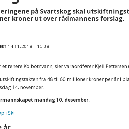
esteringene på Svartskog skal utskiftnings
oner kroner ut over rådmannens forslag.
14.11.2018 - 15:38
TERT
r et renere Kolbotnvann, sier varaordfører Kjell Pettersen 
utskiftingstakten fra 48 til 60 millioner kroner per år i 
sdag 14. november.
i formannskapet mandag 10. desember.
p i Ski
e år