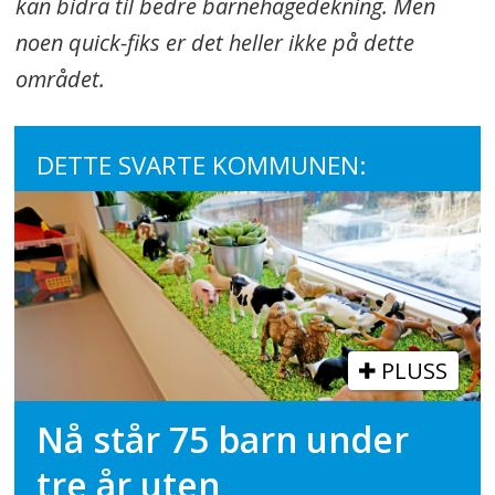
kan bidra til bedre barnehagedekning. Men
noen quick-fiks er det heller ikke på dette
området.
DETTE SVARTE KOMMUNEN:
PLUSS
Nå står 75 barn under
tre år uten