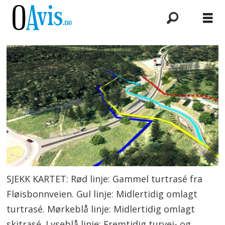
SJEKK KARTET: Rød linje: Gammel turtrasé fra
Fløisbonnveien. Gul linje: Midlertidig omlagt
turtrasé. Mørkeblå linje: Midlertidig omlagt
skitrasé. Lyseblå linje: Fremtidig turvei- og