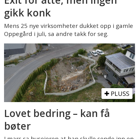
gikk konk
Mens 25 nye virksomheter dukket opp i gamle
Oppegård i juli, sa andre takk for seg.
PLUSS
Lovet bedring – kan få
bøter
I mars sa huseieren at han skulle sende inn en