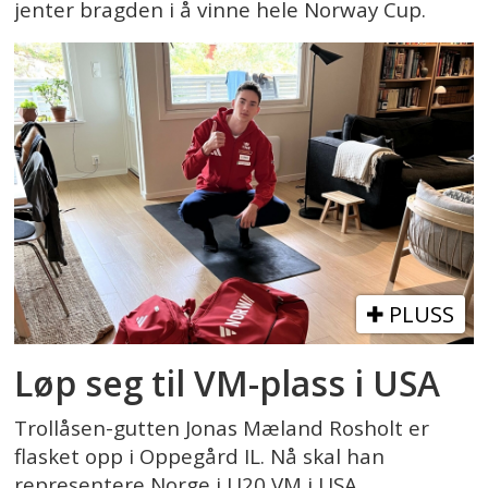
jenter bragden i å vinne hele Norway Cup.
PLUSS
Løp seg til VM-plass i USA
Trollåsen-gutten Jonas Mæland Rosholt er
flasket opp i Oppegård IL. Nå skal han
representere Norge i U20 VM i USA.