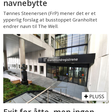
navnebytte
Tønnes Steenersen (FrP) mener det er et
ypperlig forslag at busstoppet Granholtet
endrer navn til The Well.
PLUSS
Exit for åtte, men ingen