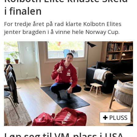
i finalen
For tredje året på rad klarte Kolbotn Elites
jenter bragden i å vinne hele Norway Cup.
PLUSS
Løp seg til VM-plass i USA