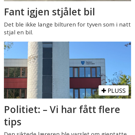
Fant igjen stjålet bil
Det ble ikke lange bilturen for tyven som i natt
stjal en bil.
PLUSS
Politiet: – Vi har fått flere
tips
Den siktede læreren ble varslet om gjentatte