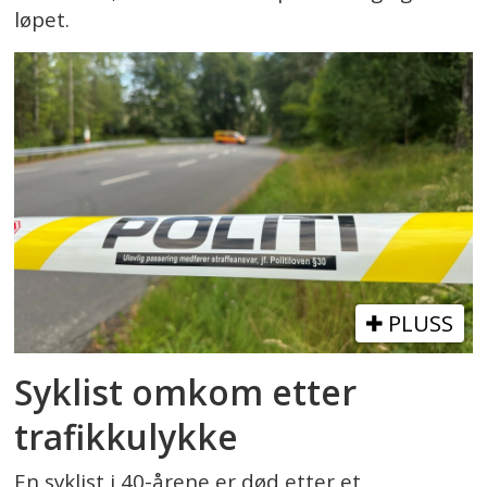
løpet.
PLUSS
Syklist omkom etter
trafikkulykke
En syklist i 40-årene er død etter et