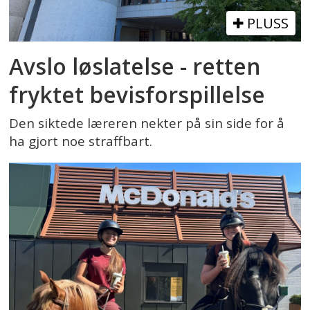
PLUSS
Avslo løslatelse - retten
fryktet bevisforspillelse
Den siktede læreren nekter på sin side for å
ha gjort noe straffbart.