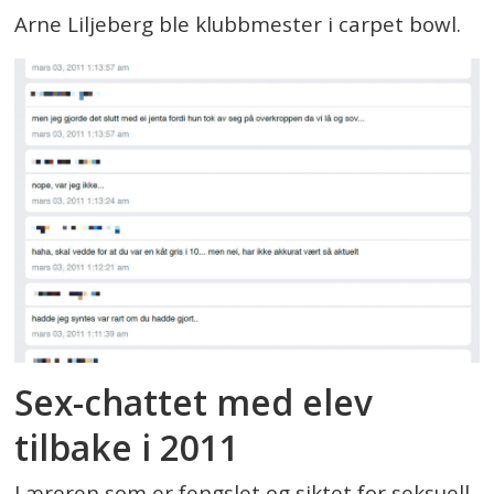
Arne Liljeberg ble klubbmester i carpet bowl.
Sex-chattet med elev
tilbake i 2011
Læreren som er fengslet og siktet for seksuell