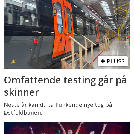
PLUSS
Omfattende testing går på
skinner
Neste år kan du ta flunkende nye tog på
Østfoldbanen.