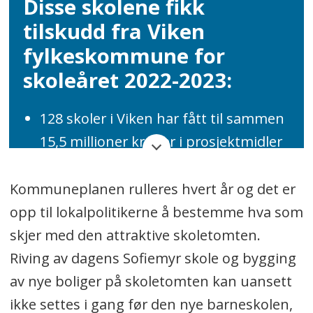
Disse skolene fikk
tilskudd fra Viken
fylkeskommune for
skoleåret 2022-2023:
128 skoler i Viken har fått til sammen
15,5 millioner kroner i prosjektmidler
til å jobbe for mer fysisk aktivitet,
bedre kosthold og gode søvnvaner
Kommuneplanen rulleres hvert år og det er
blant elevene neste skoleår.
opp til lokalpolitikerne å bestemme hva som
skjer med den attraktive skoletomten.
Totalt 590.000 kroner av disse
Riving av dagens Sofiemyr skole og bygging
midlene ble gitt til fire skoler i
av nye boliger på skoletomten kan uansett
Nordre Follo kommune:
ikke settes i gang før den nye barneskolen,