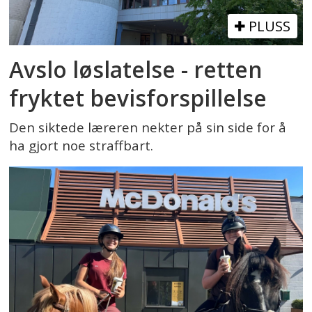
PLUSS
Avslo løslatelse - retten
fryktet bevisforspillelse
Den siktede læreren nekter på sin side for å
ha gjort noe straffbart.