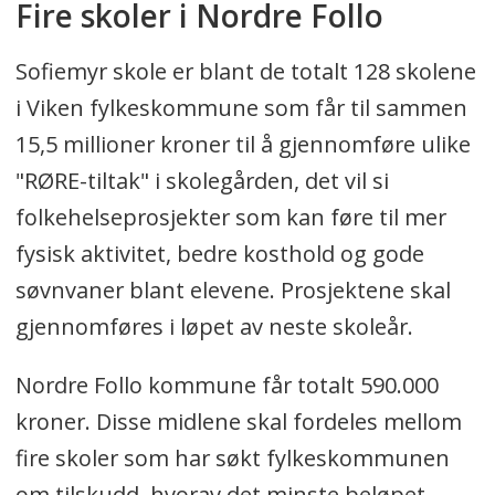
Fire skoler i Nordre Follo
De ovennevnte tildelingene gjelder
for skoleåret 2022-2023.
Sofiemyr skole er blant de totalt 128 skolene
i Viken fylkeskommune som får til sammen
15,5 millioner kroner til å gjennomføre ulike
"RØRE-tiltak" i skolegården, det vil si
folkehelseprosjekter som kan føre til mer
fysisk aktivitet, bedre kosthold og gode
søvnvaner blant elevene. Prosjektene skal
gjennomføres i løpet av neste skoleår.
Nordre Follo kommune får totalt 590.000
kroner. Disse midlene skal fordeles mellom
fire skoler som har søkt fylkeskommunen
om tilskudd, hvorav det minste beløpet