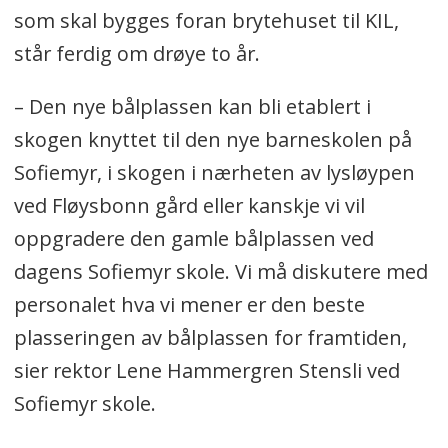
1. Sofiemyr skole har fått 80.000
som skal bygges foran brytehuset til KIL,
kroner til ambassadør, bålplass med
står ferdig om drøye to år.
utstyr.
– Den nye bålplassen kan bli etablert i
2. Haugjordet ungdomsskole
skogen knyttet til den nye barneskolen på
(Langhus) har fått 240.000 kroner til
Sofiemyr, i skogen i nærheten av lysløypen
ambassadør, grillhytte/ bålplass og
ved Fløysbonn gård eller kanskje vi vil
bordtennisbord.
oppgradere den gamle bålplassen ved
3. Langhus skole har fått 140.000
dagens Sofiemyr skole. Vi må diskutere med
kroner til ambassadør, oppmerking
personalet hva vi mener er den beste
av skolegård og utstyr.
plasseringen av bålplassen for framtiden,
4. Ski videregående skole har fått
sier rektor Lene Hammergren Stensli ved
130.000 kroner til ambassadør og
Sofiemyr skole.
utstyr til RØRE-arbeid.