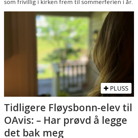
som frivillig i kirken frem til sommerferien i år.
PLUSS
Tidligere Fløysbonn-elev til
OAvis: – Har prøvd å legge
det bak meg