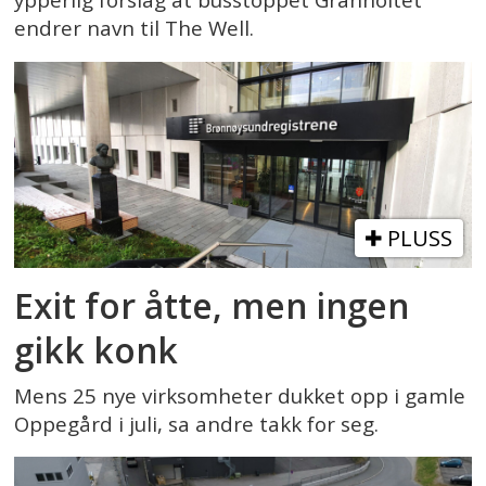
ypperlig forslag at busstoppet Granholtet
endrer navn til The Well.
PLUSS
Exit for åtte, men ingen
gikk konk
Mens 25 nye virksomheter dukket opp i gamle
Oppegård i juli, sa andre takk for seg.