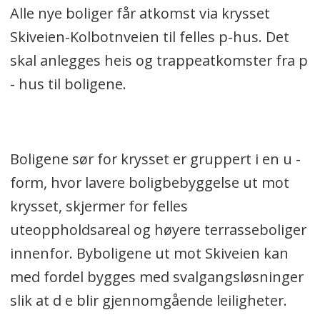
Alle nye boliger får atkomst via krysset
dokumentasjon og detaljutforming av Skiveien.
Skiveien-Kolbotnveien til felles p-hus. Det
For å unngå at dette skulle bidra til forsinket vedtak av
skal anlegges heis og trappeatkomster fra p
hele sentrumsplanen valgte kommunestyret å ta ut
- hus til boligene.
Skiveien og områdene øst for Skiveien som utgjør
planforslaget for denne planen.
Boligene sør for krysset er gruppert i en u -
form, hvor lavere boligbebyggelse ut mot
krysset, skjermer for felles
uteoppholdsareal og høyere terrasseboliger
innenfor. Byboligene ut mot Skiveien kan
med fordel bygges med svalgangsløsninger
slik at d e blir gjennomgående leiligheter.