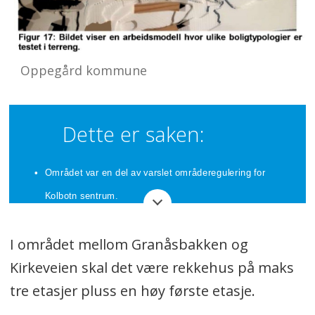
Oppegård kommune
Dette er saken:
Området var en del av varslet områderegulering for
Kolbotn sentrum.
Et forslag til utvikling har derfor vært gjennom
I området mellom Granåsbakken og
førstegangs behandling og offentlig ettersyn.
Kirkeveien skal det være rekkehus på maks
Det kom flere merknader. I tillegg kom det en innsigelse
tre etasjer pluss en høy første etasje.
fra Statens vegvesen (SVV) knyttet til utredning,