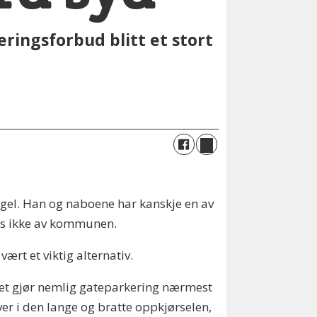
ringsforbud blitt et stort
agel. Han og naboene har kanskje en av
es ikke av kommunen.
ært et viktig alternativ.
Det gjør nemlig gateparkering nærmest
er i den lange og bratte oppkjørselen,