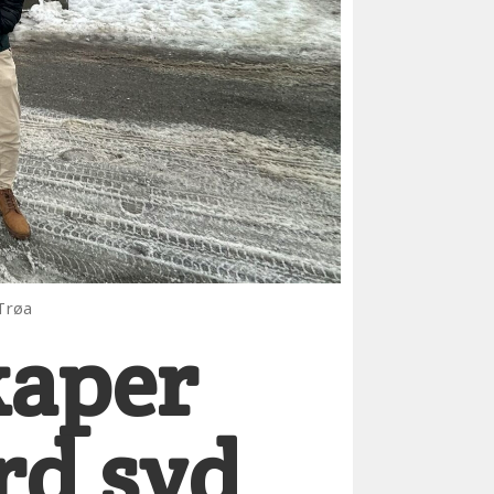
Trøa
kaper
rd syd