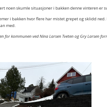
rt noen skumle situasjoner i bakken denne vinteren er sv
emer i bakken hvor flere har mistet grepet og sklidd ned. D
 han med.
gen for kommunen ved Nina Larsen Tveten og Gry Larsen forr