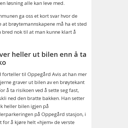
 en løsning alle kan leve med.
munen ga oss et kort svar hvor de
e at brøytemannskapene må ha et sted
n bred nok til at man kunne klart å
ver heller ut bilen enn å ta
ko
 forteller til Oppegård Avis at han mer
jerne graver ut bilen av en brøytekant
or å ta risikoen ved å sette seg fast,
 skli ned den bratte bakken. Han setter
sk heller bilen igjen på
erparkeringen på Oppegård stasjon, i
t for å kjøre helt «hjem» de verste