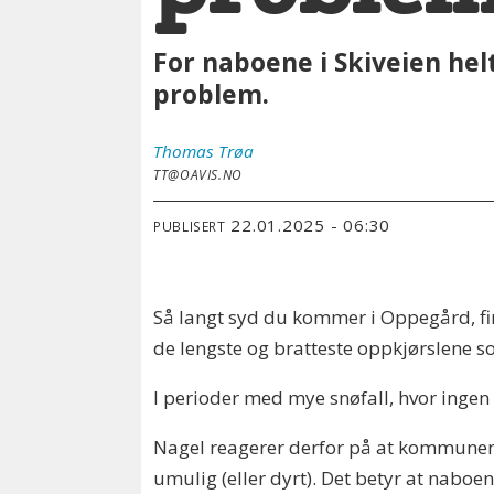
For naboene i Skiveien he
problem.
Thomas
Trøa
TT@OAVIS.NO
22.01.2025 - 06:30
PUBLISERT
Så langt syd du kommer i Oppegård, fin
de lengste og bratteste oppkjørslene
I perioder med mye snøfall, hvor ingen 
Nagel reagerer derfor på at kommunen 
umulig (eller dyrt). Det betyr at nabo