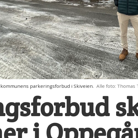
er kommunens parkeringsforbud i Skiveien.
Alle foto: Thomas 
ngsforbud s
er i Oppegå