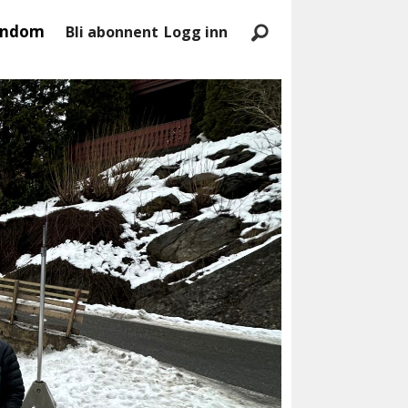
endom
Bli abonnent
Logg inn