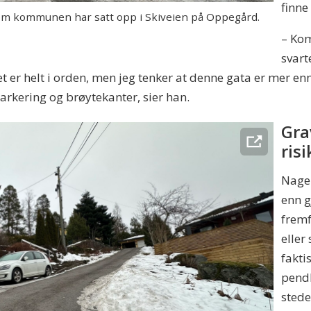
finne
som kommunen har satt opp i Skiveien på Oppegård.
– Kom
svart
et er helt i orden, men jeg tenker at denne gata er mer en
arkering og brøytekanter, sier han.
Gra
risi
Nagel
enn g
fremf
eller
fakti
pendl
stede