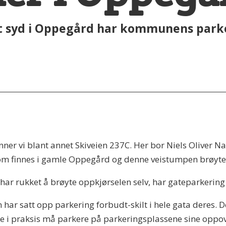
lt syd i Oppegård har kommunens parke
ner vi blant annet Skiveien 237C. Her bor Niels Oliver N
 som finnes i gamle Oppegård og denne veistumpen brøyt
har rukket å brøyte oppkjørselen selv, har gateparkering v
har satt opp parkering forbudt-skilt i hele gata deres. 
ene i praksis må parkere på parkeringsplassene sine oppov