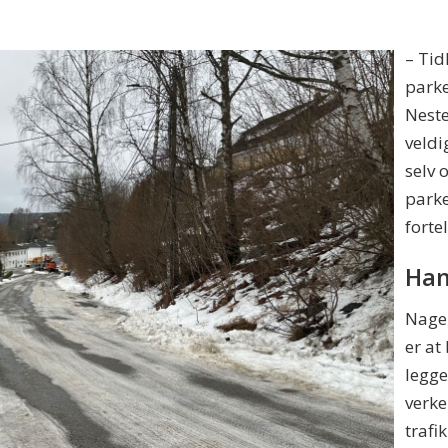
– Tid
parke
Neste
veldi
selv 
parke
forte
Han
Nagel
er at
legge
verke
trafi