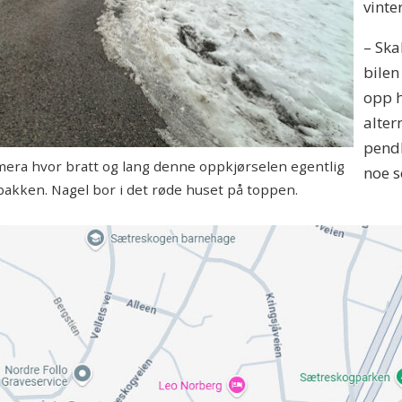
vinte
– Ska
bilen
opp h
alter
pend
amera hvor bratt og lang denne oppkjørselen egentlig
noe s
i bakken. Nagel bor i det røde huset på toppen.