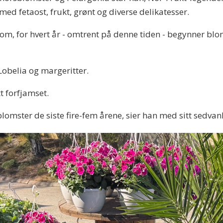
ed fetaost, frukt, grønt og diverse delikatesser.
om, for hvert år - omtrent på denne tiden - begynner blo
 Lobelia og margeritter.
tt forfjamset.
blomster de siste fire-fem årene, sier han med sitt sedvanl