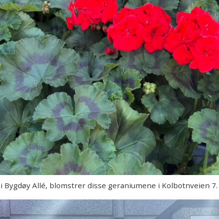
 Bygdøy Allé, blomstrer disse geraniumene i Kolbotnveien 7.