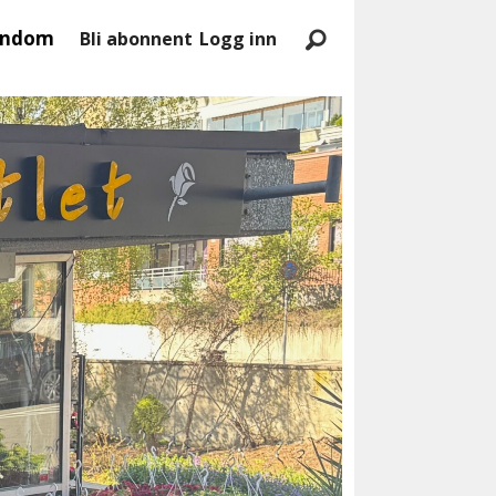
endom
Bli abonnent
Logg inn