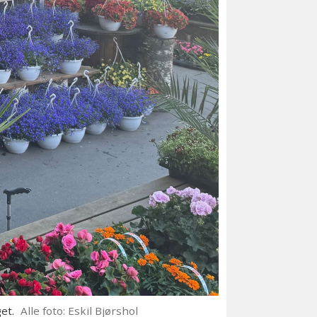
et.
Alle foto: Eskil Bjørshol