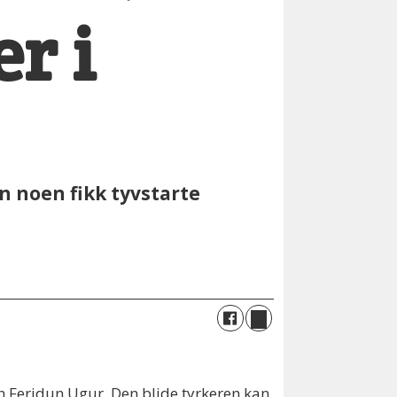
r i
n noen fikk tyvstarte
 Feridun Ugur. Den blide tyrkeren kan