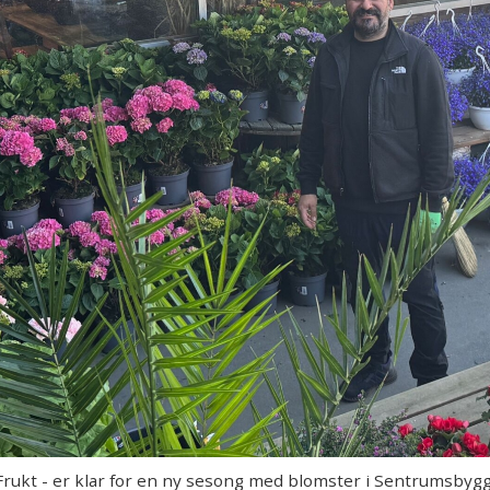
Frukt - er klar for en ny sesong med blomster i Sentrumsbygg