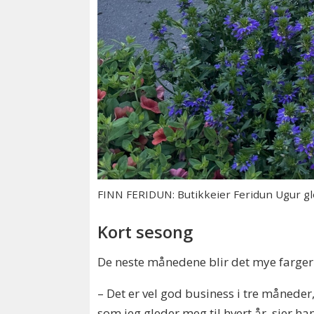
FINN FERIDUN: Butikkeier Feridun Ugur glede
Kort sesong
De neste månedene blir det mye farger 
– Det er vel god business i tre måneder,
som jeg gleder meg til hvert år, sier han