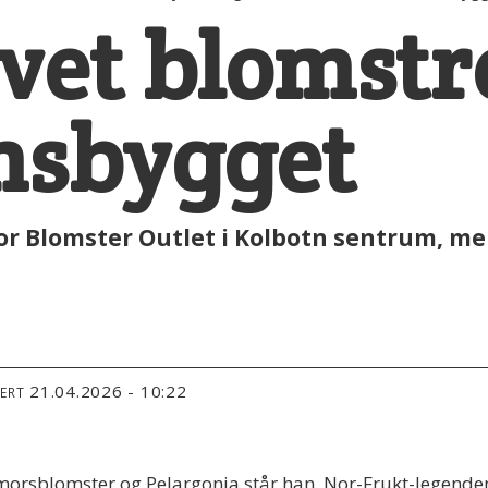
vet blomstre
msbygget
or Blomster Outlet i Kolbotn sentrum, me
21.04.2026 - 10:22
TERT
orsblomster og Pelargonia står han, Nor-Frukt-legenden