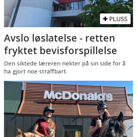
PLUSS
Avslo løslatelse - retten
fryktet bevisforspillelse
Den siktede læreren nekter på sin side for å
ha gjort noe straffbart.