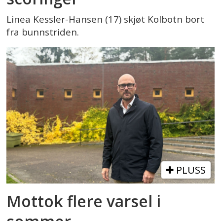
Linea Kessler-Hansen (17) skjøt Kolbotn bort
fra bunnstriden.
PLUSS
Mottok flere varsel i