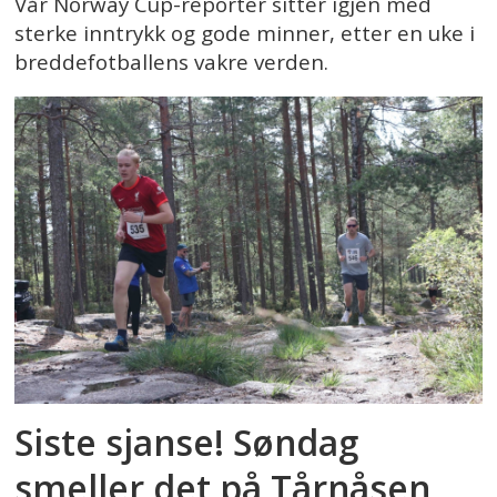
Vår Norway Cup-reporter sitter igjen med
sterke inntrykk og gode minner, etter en uke i
breddefotballens vakre verden.
Siste sjanse! Søndag
smeller det på Tårnåsen