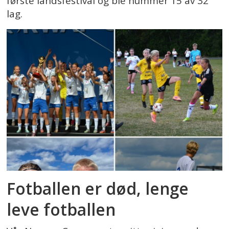
første landsfestival og ble nummer 15 av 32
lag.
Fotballen er død, lenge
leve fotballen