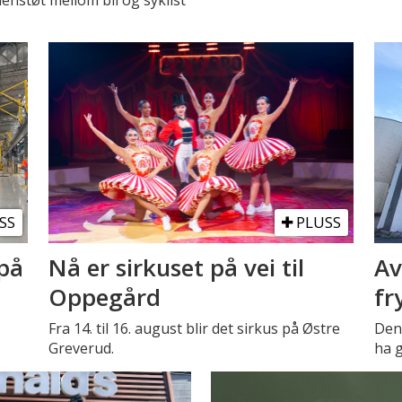
SS
PLUSS
på
Nå er sirkuset på vei til
Av
Oppegård
fr
Fra 14. til 16. august blir det sirkus på Østre
Den 
Greverud.
ha g