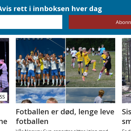
vis rett i innboksen hver dag
SS
Fotballen er død, lenge leve
Si
nne
fotballen
sm