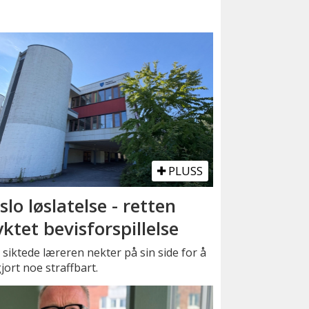
PLUSS
slo løslatelse - retten
yktet bevisforspillelse
siktede læreren nekter på sin side for å
jort noe straffbart.