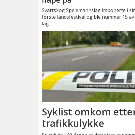
Svartskog Spelemannslag imponerte i si
første landsfestival og ble nummer 15 av
lag.
Syklist omkom ette
trafikkulykke
En syklist i 40-årene er død etter et sam