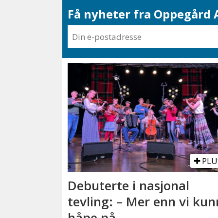
Få nyheter fra Oppegård A
PLU
Debuterte i nasjonal
tevling: – Mer enn vi ku
håpe på