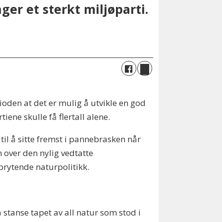
er et sterkt miljøparti.
rioden at det er mulig å utvikle en god
ene skulle få flertall alene.
il å sitte fremst i pannebrasken når
 over den nylig vedtatte
brytende naturpolitikk.
å stanse tapet av all natur som stod i