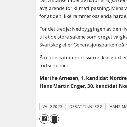
Det å stanse tapet av natur er også det v
avgjørende for klimatilpasning. Mens vi
for at den ikke rammer oss enda hardere.
For det tredje: Nedbyggingen av den liv
til at de store sakene som preget valgk
Svartskog eller Generasjonsparken på 
Å redde natur er dessverre ikke gjort en
fortsette med.
Marthe Arnesen, 1. kandidat Nordr
Hans Martin Enger, 30. kandidat No
VALG2023
DEBATTINNLEGG
HANS MA