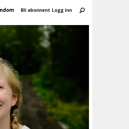
endom
Bli abonnent
Logg inn