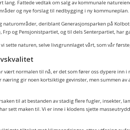
vært lang. Fattede vedtak om salg av kommunale natureie
åder og nye forslag til nedbygging i ny kommuneplan.
og naturområder, deriblant Generasjonsparken på Kolbot
Frp og Pensjonistpartiet, og til dels Senterpartiet, har
 vi sette naturen, selve livsgrunnlaget vårt, som vår første
vskvalitet
r vært normalen til nå, er det som fører oss dypere inn i 
ller næring gir noen kortsiktige gevinster, men summen av
saken til at bestanden av stadig flere fugler, insekter, 
ar sett maken til. Vi er inne i klodens sjette masseutrydd