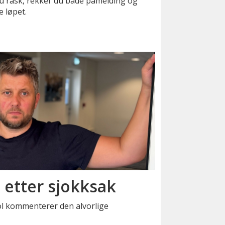
u rask, rekker du både påmelding og
e løpet.
t etter sjokksak
ol kommenterer den alvorlige