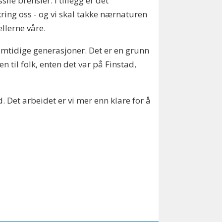
ile brensler. I tillegg er det
kring oss - og vi skal takke nærnaturen
llerne våre.
ramtidige generasjoner. Det er en grunn
 til folk, enten det var på Finstad,
. Det arbeidet er vi mer enn klare for å