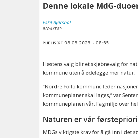
Denne lokale MdG-duoen e
Eskil
Bjørshol
REDAKTØR
08.08.2023 - 08:55
PUBLISERT
Høstens valg blir et skjebnevalg for na
kommune uten å ødelegge mer natur. Til 
“Nordre Follo kommune leder nasjonen i
kommuneplaner skal lages,” var Senter 
kommuneplanen vår. Fagmiljø over hele 
Naturen er vår førstepriori
MDGs viktigste krav for å gå inn i det s