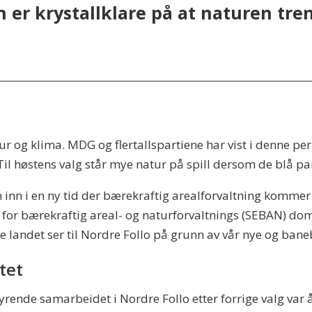
r krystallklare på at naturen treng
tur og klima. MDG og flertallspartiene har vist i denne pe
høstens valg står mye natur på spill dersom de blå parti
nn i en ny tid der bærekraftig arealforvaltning kommer t
for bærekraftig areal- og naturforvaltnings (SEBAN) dom
landet ser til Nordre Follo på grunn av vår nye og bane
tet
tyrende samarbeidet i Nordre Follo etter forrige valg var 