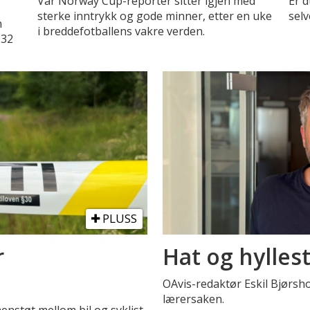
Vår Norway Cup-reporter sitter igjen med
Er d
sterke inntrykk og gode minner, etter en uke
selv
n
i breddefotballens vakre verden.
 32
PLUSS
r
Hat og hylles
OAvis-redaktør Eskil Bjørsh
lærersaken.
menstøt mellom bil og syklist