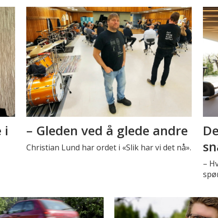
 i
– Gleden ved å glede andre
De
sn
Christian Lund har ordet i «Slik har vi det nå».
– H
spø