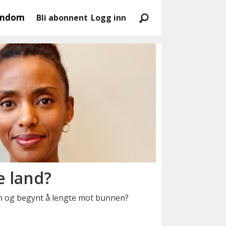
endom
Bli abonnent
Logg inn
e land?
en og begynt å lengte mot bunnen?