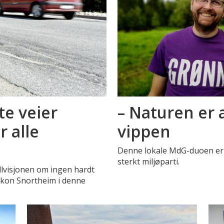
te veier
– Naturen er
r alle
vippen
Denne lokale MdG-duoen er k
sterkt miljøparti.
ullvisjonen om ingen hardt
Håkon Snortheim i denne