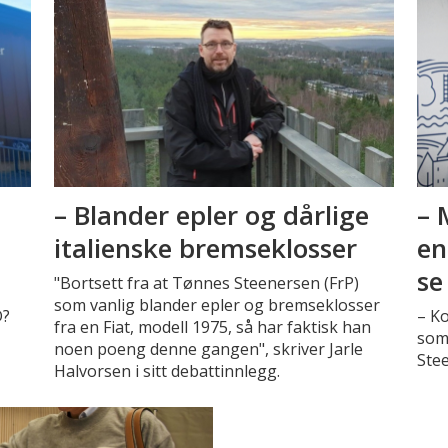
– Blander epler og dårlige
– 
italienske bremseklosser
en
se
"Bortsett fra at Tønnes Steenersen (FrP)
som vanlig blander epler og bremseklosser
D?
– K
fra en Fiat, modell 1975, så har faktisk han
som
noen poeng denne gangen", skriver Jarle
Stee
Halvorsen i sitt debattinnlegg.