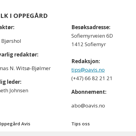
OLK I OPPEGÅRD
aktør:
Besøksadresse:
Sofiemyrveien 6D
l Bjørshol
1412 Sofiemyr
arlig redaktør:
Redaksjon:
as N. Witsø-Bjølmer
tips@oavis.no
(+47) 66 82 21 21
ig leder:
eth Johnsen
Abonnement:
abo@oavis.no
ppegård Avis
Tips oss