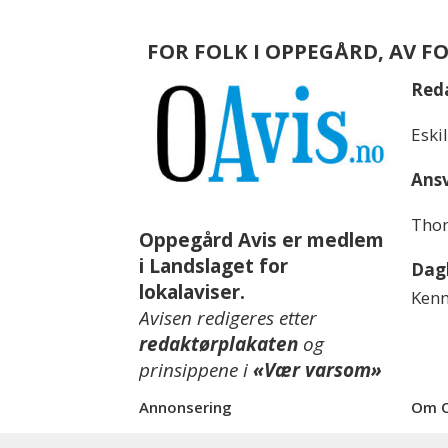
FOR FOLK I OPPEGÅRD, AV F
Red
Eski
Ansv
Thom
Oppegård Avis er medlem
i Landslaget for
Dagl
lokalaviser.
Kenn
Avisen redigeres etter
redaktørplakaten
og
prinsippene i
«Vær varsom»
Annonsering
Om O