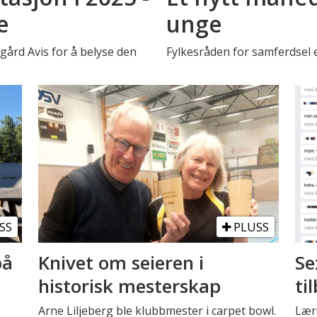
e
unge
rd Avis for å belyse den
Fylkesråden for samferdsel 
SS
PLUSS
på
Knivet om seieren i
Se
historisk mesterskap
ti
Arne Liljeberg ble klubbmester i carpet bowl.
Lære