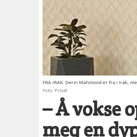
FRA IRAK: Derin Mahmood er fra i Irak, me
Foto: Privat
– Å vokse o
meg en dyp