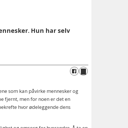
ennesker. Hun har selv
eftene som kan påvirke mennesker og
e fjernt, men for noen er det en
 bekrefte hvor ødeleggende dens
elighet og omsorg for hverandre. Å ta en