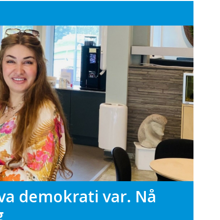
hva demokrati var. Nå
g