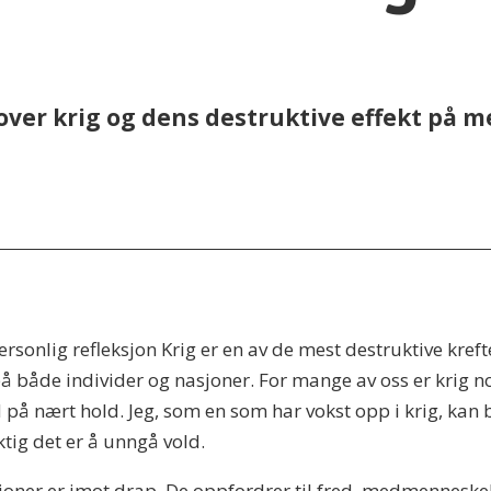
ver krig og dens destruktive effekt på m
rsonlig refleksjon Krig er en av de mest destruktive kr
å både individer og nasjoner. For mange av oss er krig no
på nært hold. Jeg, som en som har vokst opp i krig, kan
ktig det er å unngå vold.
ligioner er imot drap. De oppfordrer til fred, medmennesk