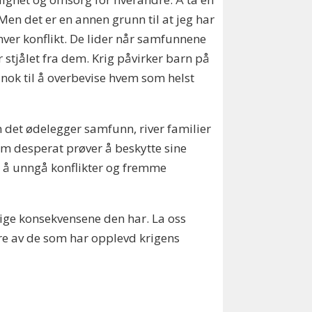
Men det er en annen grunn til at jeg har
nhver konflikt. De lider når samfunnene
r stjålet fra dem. Krig påvirker barn på
 nok til å overbevise hvem som helst
n det ødelegger samfunn, river familier
som desperat prøver å beskytte sine
or å unngå konflikter og fremme
tige konsekvensene den har. La oss
ære av de som har opplevd krigens