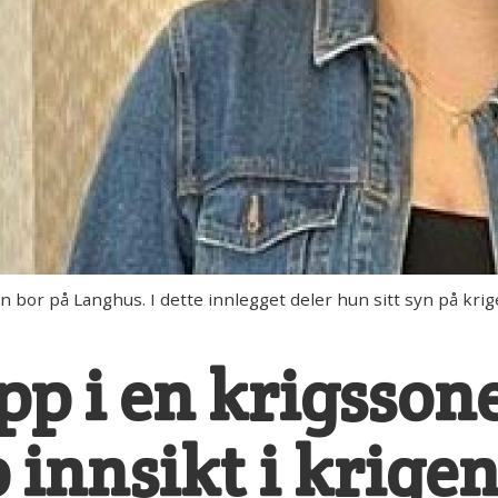
n bor på Langhus. I dette innlegget deler hun sitt syn på kri
pp i en krigssone
 innsikt i krige