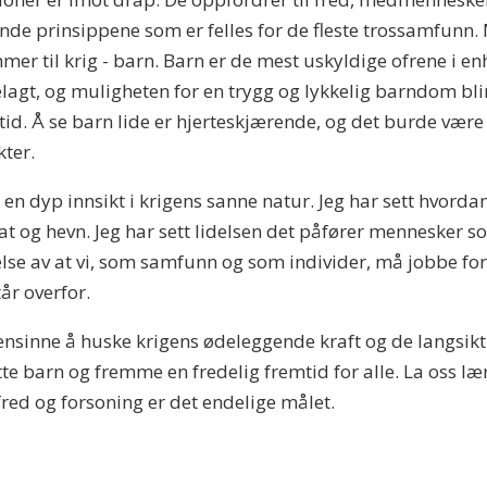
nde prinsippene som er felles for de fleste trossamfunn. 
mmer til krig - barn. Barn er de mest uskyldige ofrene i e
ødelagt, og muligheten for en trygg og lykkelig barndom bli
tid. Å se barn lide er hjerteskjærende, og det burde være
kter.
 en dyp innsikt i krigens sanne natur. Jeg har sett hvorda
at og hevn. Jeg har sett lidelsen det påfører mennesker 
åelse av at vi, som samfunn og som individer, må jobbe f
tår overfor.
oensinne å huske krigens ødeleggende kraft og de langsik
tte barn og fremme en fredelig fremtid for alle. La oss l
red og forsoning er det endelige målet.