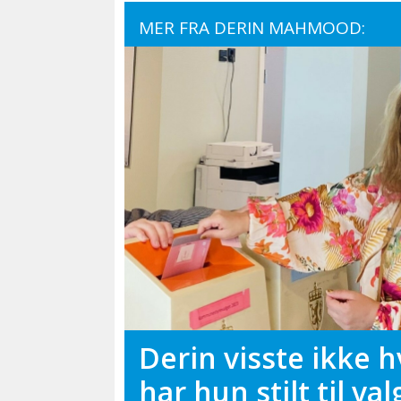
MER FRA DERIN MAHMOOD:
Derin visste ikke 
har hun stilt til val