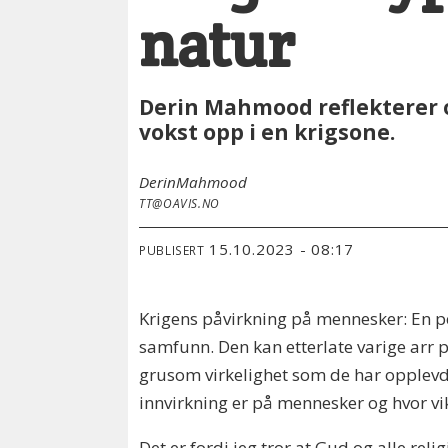
natur
Derin Mahmood reflekterer o
vokst opp i en krigsone.
Derin
Mahmood
TT@OAVIS.NO
15.10.2023 - 08:17
PUBLISERT
Krigens påvirkning på mennesker: En pe
samfunn. Den kan etterlate varige arr p
grusom virkelighet som de har opplevd 
innvirkning er på mennesker og hvor vi
Det er fordi jeg tror at Gud og alle re