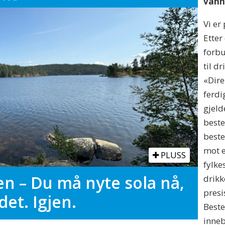
vann
Vi er
Etter
forbu
til d
«Dire
ferdi
gjeld
best
beste
mot e
PLUSS
fylk
en – Du må nyte sola nå,
drikk
presi
det. Igjen.
Beste
inneb