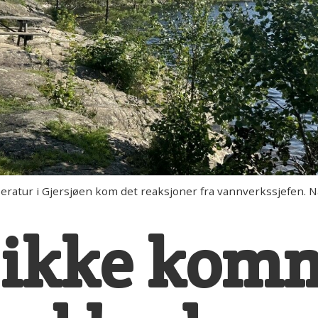
ratur i Gjersjøen kom det reaksjoner fra vannverkssjefen. Nå
l ikke ko