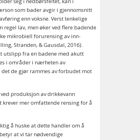
lder seg i nedbørsfeltet, kan i
person som bader avgir i gjennomsnitt
 avføring enn voksne. Verst tenkelige
om regel lav, men øker ved flere badende
ke mikrobiell forurensing av inn­
ling, Stran­den, & Gausdal, 2016).
kt utslipp fra en badene med akutt
es i områder i nærheten av
hvis det de gjør rammes av forbudet mot
ng ved produksjon av drikkevann
et krever mer omfattende rensing for å
iktig å huske at dette handler om å
 betyr at vi tar nødvendige