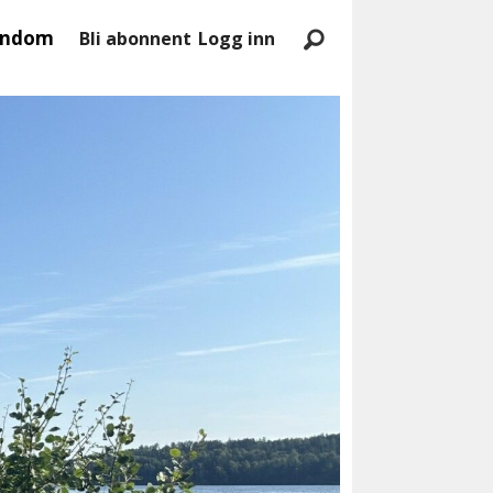
endom
Bli abonnent
Logg inn