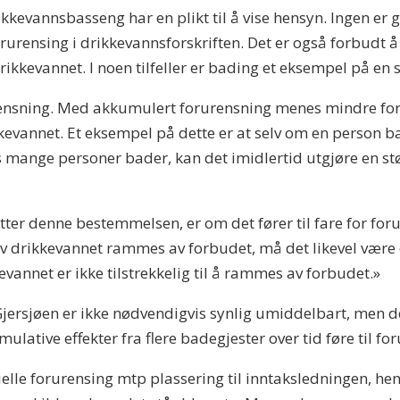
kevannsbasseng har en plikt til å vise hensyn. Ingen er git
rensing i drikkevannsforskriften. Det er også forbudt å g
ikkevannet. I noen tilfeller er bading et eksempel på en sl
nsning. Med akkumulert forurensning menes mindre foru
ikkevannet. Et eksempel på dette er at selv om en person 
is mange personer bader, kan det imidlertid utgjøre en stø
ter denne bestemmelsen, er om det fører til fare for for
v drikkevannet rammes av forbudet, må det likevel være en
evannet er ikke tilstrekkelig til å rammes av forbudet.»
jersjøen er ikke nødvendigvis synlig umiddelbart, men de
umulative effekter fra flere badegjester over tid føre til fo
lle forurensing mtp plassering til inntaksledningen, henv