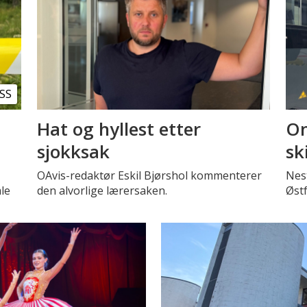
SS
Hat og hyllest etter
Om
sjokksak
sk
OAvis-redaktør Eskil Bjørshol kommenterer
Nest
le
den alvorlige lærersaken.
Øst