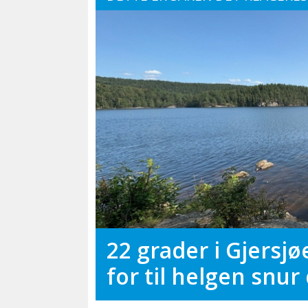
22 grader i Gjersjø
for til helgen snur 