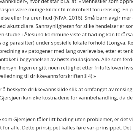
evannkilder», hvor det står bl.a. at: «Mennesker som oppho
sjon være mulige kilder til mikrobiell forurensing. En 
llelse eller fra uren hud (NIVA, 2016). Små barn avgir mer
 med akutt diare. Sannsynligheten for slike hendelser er s
a en studie i Ålesund kommune viste at bading kan forårsa
og parasitter) under spesielle lokale forhold (Longva, Rel
spredning av patogener med lang overlevelse, etter et ten
taket i begynnelsen av høstsirkulasjonen. Alle som ferd
e hensyn. Ingen er gitt noen rettighet etter friluftsloven 
eiledning til drikkevannsforskriften § 4).»
er å beskytte drikkevannskilde slik at omfanget av rensi
 i Gjersjøen kan øke kostnadene for vannbehandling, da d
som Gjersjøen tåler litt bading uten problemer, er det v
 for alle. Dette prinsippet kalles føre var-prinsippet. Det