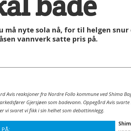
kal bade
u må nyte sola nå, for til helgen snur 
gåsen vannverk satte pris på.
rd Avis reaksjoner fra Nordre Follo kommune ved Shima Bag
arkedsfører Gjersjøen som badevann. Oppegård Avis svarte
er vi svaret vi fikk i sin helhet som debattinnlegg.
Shim
 PÅ: