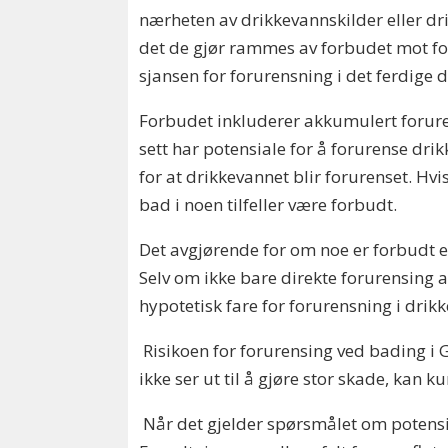
nærheten av drikkevannskilder eller drik
det de gjør rammes av forbudet mot foru
sjansen for forurensning i det ferdige dr
Forbudet inkluderer akkumulert forure
sett har potensiale for å foru­rense dr
for at drikkevannet blir forurenset. Hv
bad i noen tilfeller være forbudt.
Det avgjørende for om noe er forbudt et
Selv om ikke bare direkte forurensing a
hypotetisk fare for forurensning i drikk
Risikoen for forurensing ved bading i G
ikke ser ut til å gjøre stor skade, kan k
Når det gjelder spørsmålet om potensie