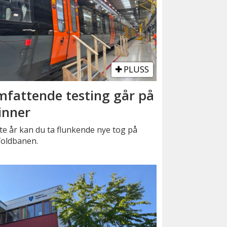
PLUSS
fattende testing går på
inner
e år kan du ta flunkende nye tog på
foldbanen.