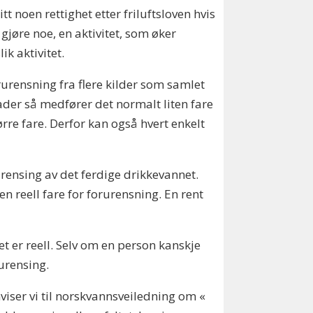
t noen rettighet etter friluftsloven hvis
jøre noe, en aktivitet, som øker
ik aktivitet.
rensning fra flere kilder som samlet
bader så medfører det normalt liten fare
rre fare. Derfor kan også hvert enkelt
urensing av det ferdige drikkevannet.
 reell fare for forurensning. En rent
t er reell. Selv om en person kanskje
rurensing.
iser vi til norskvannsveiledning om «