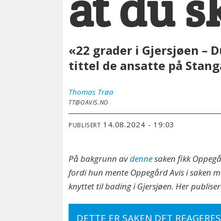
at du s
«22 grader i Gjersjøen – D
tittel de ansatte på Stan
Thomas
Trøa
TT@OAVIS.NO
14.08.2024 - 19:03
PUBLISERT
På bakgrunn av
denne
saken fikk Oppegå
fordi hun mente Oppegård Avis i saken m
knyttet til bading i Gjersjøen. Her publiser
DETTE ER SAKEN DET REAGERES