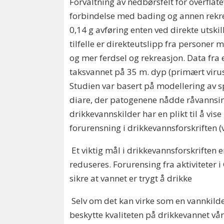
Forvaltning av nedbørsfelt for overflat
forbindelse med bading og annen rekrea
0,14 g avføring enten ved direkte utski
tilfelle er direkteutslipp fra personer
og mer ferdsel og rekrea­sjon. Data fr
taksvannet på 35 m. dyp (primært virus 
Studien var basert på modelle­ring av 
diare, der patogenene nådde råvannsinn
drikkevannskilder har en plikt til å vis
forurensning i drikkevannsforskriften (v
Et viktig mål i drikkevannsforskriften 
reduseres. Forurensing fra aktiviteter
sikre at vannet er trygt å drikke
Selv om det kan virke som en vannkilde 
beskytte kvaliteten på drikkevannet vårt