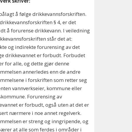
verk skriver:
 pålagt å følge drikkevannsforskriften.
 drikkevannsforskriften § 4, er det
dt å forurense drikkevann. I veiledning
rikkevannsforskriften står det at:
kte og indirekte forurensing av det
ge drikke­vannet er forbudt. Forbudet
er for alle, og dette gjør denne
emmelsen annerledes enn de andre
mmelsene i forskriften som retter seg
nten vannverkseier, kommune eller
eskommune. Forurensing av
evannet er forbudt, også uten at det er
sert nærmere i noe annet regelverk.
mmelsen er streng og inngripende, og
ærer at alle som ferdes i områder i