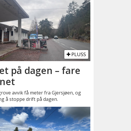
PLUSS
et på dagen – fare
nnet
ove avvik få meter fra Gjersjøen, og
ng å stoppe drift på dagen.