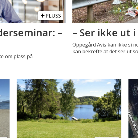
PLUSS
ederseminar: –
– Ser ikke ut
?
Oppegård Avis kan ikke si n
kan bekrefte at det ser ut so
øke om plass på