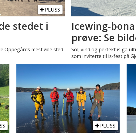
PLUSS
de stedet i
Icewing-bonan
prøve: Se bil
le Oppegårds mest øde sted.
Sol, vind og perfekt is ga ul
som inviterte til is-fest på G
SS
PLUSS