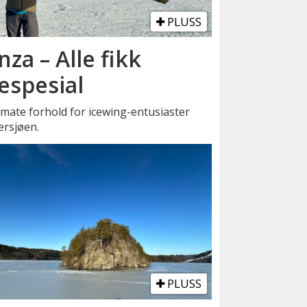
PLUSS
za – Alle fikk
despesial
timate forhold for icewing-entusiaster
jersjøen.
PLUSS