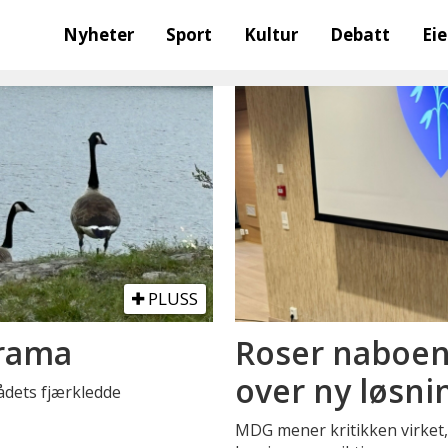
Nyheter
Sport
Kultur
Debatt
Ei
PLUSS
drama
Roser naboen
over ny løsni
ådets fjærkledde
MDG mener kritikken virket,