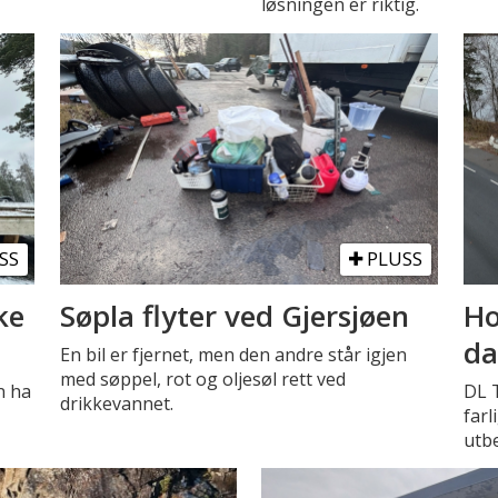
løsningen er riktig.
SS
PLUSS
ke
Søpla flyter ved Gjersjøen
Ho
da
En bil er fjernet, men den andre står igjen
med søppel, rot og oljesøl rett ved
n ha
DL T
drikkevannet.
farl
utb