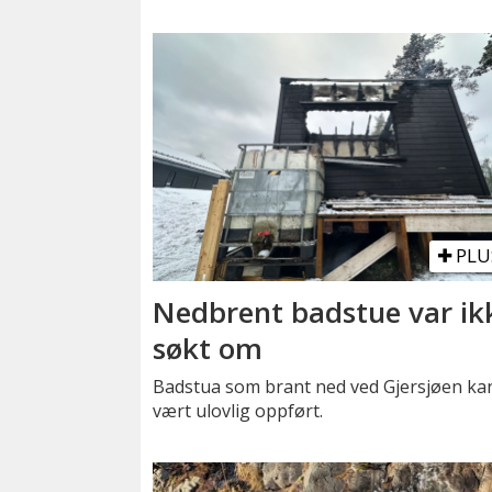
PLU
Nedbrent badstue var ik
søkt om
Badstua som brant ned ved Gjersjøen ka
vært ulovlig oppført.