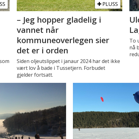
SS
PLUSS
– Jeg hopper gladelig i
Ul
vannet når
La
kommuneoverlegen sier
To u
nå b
det er i orden
redu
 som
Siden oljeutslippet i janaur 2024 har det ikke
vært lov å bade i Tussetjern. Forbudet
gjelder fortsatt.