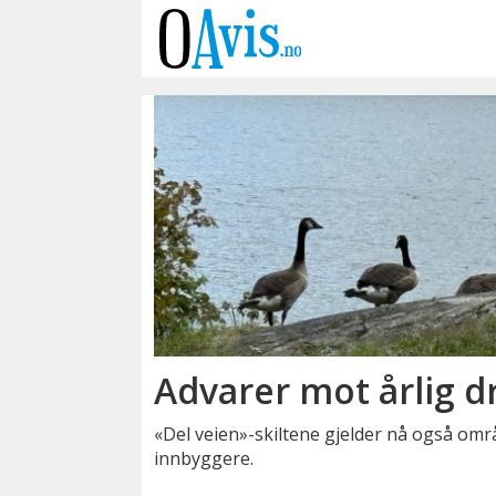
Emne:
gjersjøen
Advarer mot årlig 
«Del veien»-skiltene gjelder nå også omr
innbyggere.