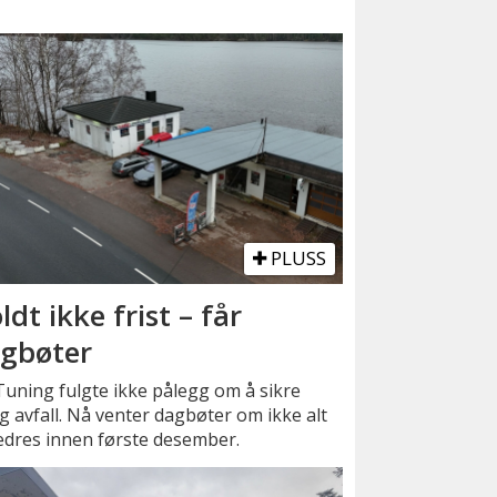
PLUSS
ldt ikke frist – får
gbøter
uning fulgte ikke pålegg om å sikre
ig avfall. Nå venter dagbøter om ikke alt
edres innen første desember.