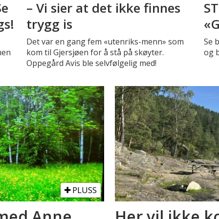
Se
– Vi sier at det ikke finnes
ST
gs!
trygg is
«G
Det var en gang fem «utenriks-menn» som
Se b
men
kom til Gjersjøen for å stå på skøyter.
og b
e
Oppegård Avis ble selvfølgelig med!
PLUSS
 med Anne
Her vil ikke 