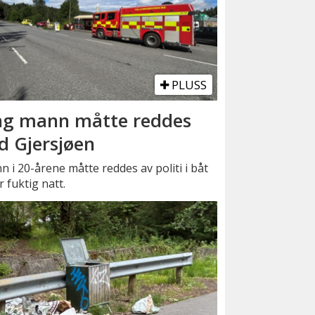
PLUSS
g mann måtte reddes
d Gjersjøen
 i 20-årene måtte reddes av politi i båt
r fuktig natt.