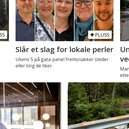
SS
PLUSS
Slår et slag for lokale perler
Un
ve
Ukens 5 på gata-panel fremsnakker steder
eller ting de liker.
Mann
ette