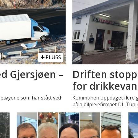
PLUSS
d Gjersjøen –
Driften stopp
for drikkeva
retøyene som har stått ved
Kommunen oppdaget flere gr
påla bilpleiefirmaet DL Tuni