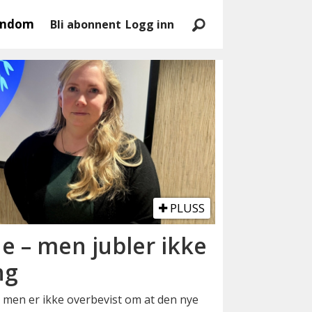
endom
Bli abonnent
Logg inn
PLUSS
e – men jubler ikke
ng
 men er ikke overbevist om at den nye