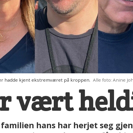
kter hadde kjent ekstremværet på kroppen.
Alle foto: Anine J
ar vært held
amilien hans har herjet seg gjen