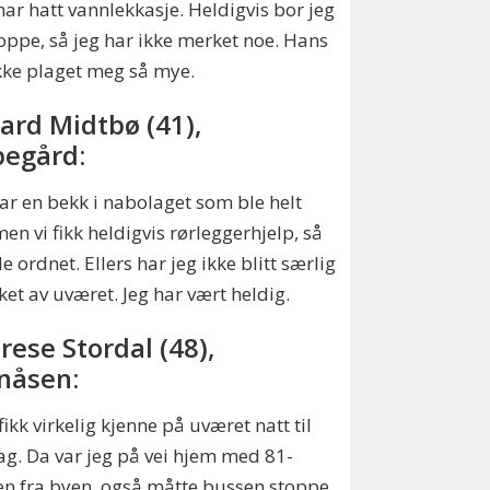
ar hatt vannlekkasje. Heldigvis bor jeg
oppe, så jeg har ikke merket noe. Hans
kke plaget meg så mye.
ard Midtbø (41),
egård:
har en bekk i nabolaget som ble helt
 men vi fikk heldigvis rørleggerhjelp, så
le ordnet. Ellers har jeg ikke blitt særlig
ket av uværet. Jeg har vært heldig.
rese Stordal (48),
nåsen:
 fikk virkelig kjenne på uværet natt til
g. Da var jeg på vei hjem med 81-
n fra byen, også måtte bussen stoppe