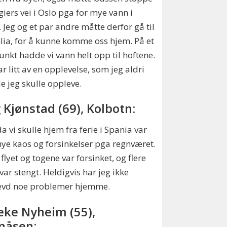
giers vei i Oslo pga for mye vann i
. Jeg og et par andre måtte derfor gå til
ia, for å kunne komme oss hjem. På et
unkt hadde vi vann helt opp til hoftene.
ar litt av en opplevelse, som jeg aldri
e jeg skulle oppleve.
g Kjønstad (69), Kolbotn:
 da vi skulle hjem fra ferie i Spania var
ye kaos og forsinkelser pga regnværet.
flyet og togene var forsinket, og flere
 var stengt. Heldigvis har jeg ikke
evd noe problemer hjemme.
eke Nyheim (55),
nåsen: