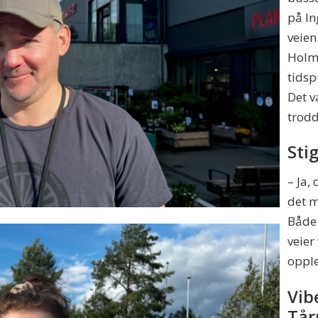
på In
veien
Holml
tidsp
Det v
trodd
Sti
– Ja,
det m
Både 
veier
oppl
Vib
Tår