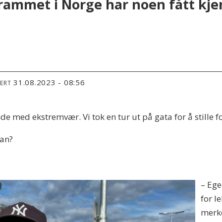
 rammet i Norge har noen fått kj
31.08.2023 - 08:56
TERT
 med ekstremvær. Vi tok en tur ut på gata for å stille 
dan?
:
– Ege
for l
merke