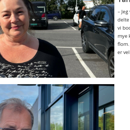
– Jeg
delte
vi bo
mye k
flom.
er ve