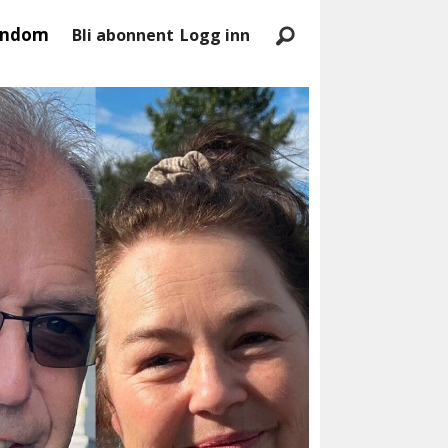
endom
Bli abonnent
Logg inn