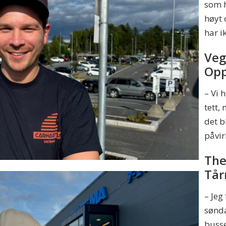
som h
høyt 
har i
Veg
Opp
– Vi 
tett,
det b
påvir
The
Tår
– Jeg
sønda
busse