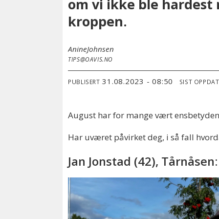
om vi ikke ble hardest
kroppen.
Anine
Johnsen
TIPS@OAVIS.NO
31.08.2023 - 08:50
PUBLISERT
SIST OPPDA
August har for mange vært ensbetydende
Har uværet påvirket deg, i så fall hvor
Jan Jonstad (42), Tårnåsen