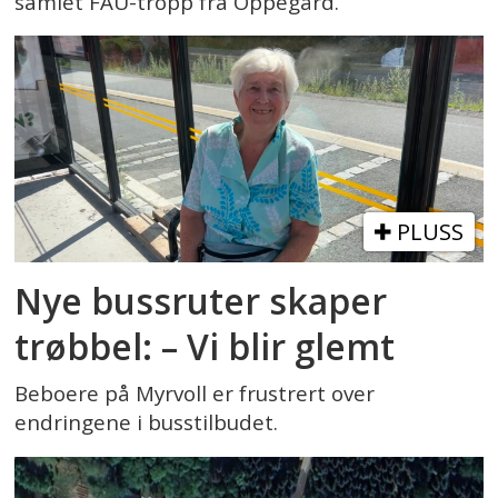
samlet FAU-tropp fra Oppegård.
PLUSS
Nye bussruter skaper
trøbbel: – Vi blir glemt
Beboere på Myrvoll er frustrert over
endringene i busstilbudet.