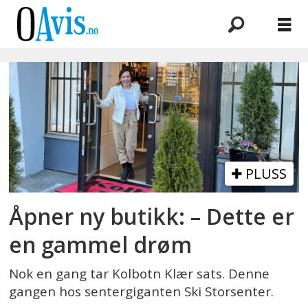
Emne:
barbro
ottesen
muri
PLUSS
Åpner ny butikk: – Dette er
en gammel drøm
Nok en gang tar Kolbotn Klær sats. Denne
gangen hos sentergiganten Ski Storsenter.