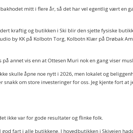
 bakhodet mitt i flere år, så det har vel egentlig vært e
rt kraftig og butikken i Ski blir den sjette fysiske butikk
tudio by KK på Kolbotn Torg, Kolbotn Klær på Drøbak Amf
s på annet vis enn at Ottesen Muri nok en gang viser musk
 ikke skulle åpne noe nytt i 2026, men lokalet og beliggen
t er snakk om store investeringer for oss. Jeg kjente fort at
 ikke var for gode resultater og flinke folk.
d god fart i alle butikkene. I hovedbutikken i Skiveien ha