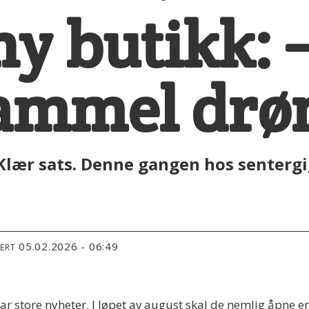
y butikk: 
gammel dr
Klær sats. Denne gangen hos sentergi
05.02.2026 - 06:49
TERT
r store nyheter. I løpet av august skal de nemlig åpne en