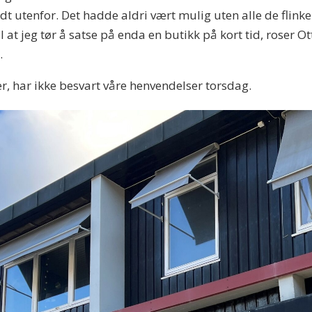
oldt utenfor. Det hadde aldri vært mulig uten alle de flin
il at jeg tør å satse på enda en butikk på kort tid, roser 
.
er, har ikke besvart våre henvendelser torsdag.