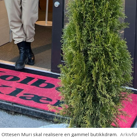
Ottesen Muri skal realisere en gammel butikkdrøm.
Arkivfo