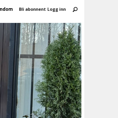
endom
Bli abonnent
Logg inn