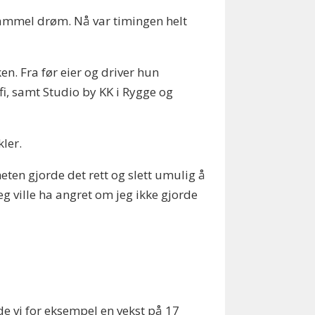
n gammel drøm. Nå var timingen helt
en. Fra før eier og driver hun
i, samt Studio by KK i Rygge og
ler.
heten gjorde det rett og slett umulig å
 jeg ville ha angret om jeg ikke gjorde
dde vi for eksempel en vekst på 17