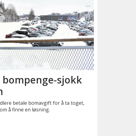
en bompenge-sjokk
m
lere betale bomavgift for å ta toget,
om å finne en løsning.