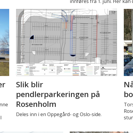
innføres fra 1. juni. Her k
er
Slik blir
N
pendlerparkeringen på
bo
Rosenholm
enne
Tor
Rose
Deles inn i en Oppegård- og Oslo-side.
l
stun