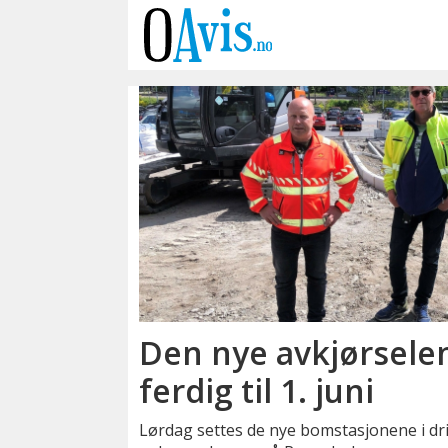
Emne:
bomstasjoner
Den nye avkjørselen
ferdig til 1. juni
Lørdag settes de nye bomstasjonene i drif