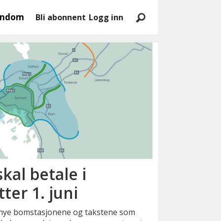
endom
Bli abonnent
Logg inn
kal betale i
er 1. juni
e nye bomstasjonene og takstene som