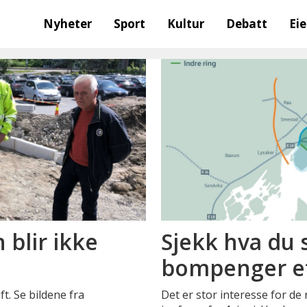
Nyheter
Sport
Kultur
Debatt
Ei
 blir ikke
Sjekk hva du s
bompenger ett
t. Se bildene fra
Det er stor interesse for d