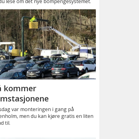
an du lese om det nye bompengesystemet.
å kommer
mstasjonene
sdag var monteringen i gang på
nholm, men du kan kjøre gratis en liten
d til.