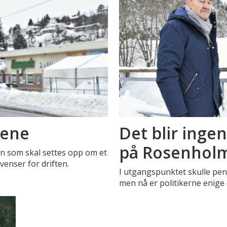
gene
Det blir ing
på Rosenhol
n som skal settes opp om et
venser for driften.
I utgangspunktet skulle pend
men nå er politikerne enige 