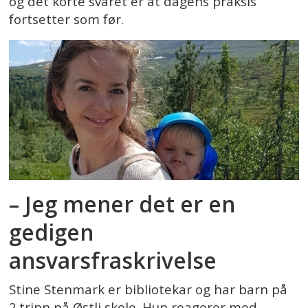
og det korte svaret er at dagens praksis
fortsetter som før.
– Jeg mener det er en
gedigen
ansvarsfraskrivelse
Stine Stenmark er bibliotekar og har barn på
2.trinn på Østli skole. Hun reagerer med