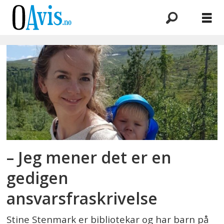
Emne:
ipad
i
skolen
– Jeg mener det er en
gedigen
ansvarsfraskrivelse
Stine Stenmark er bibliotekar og har barn på