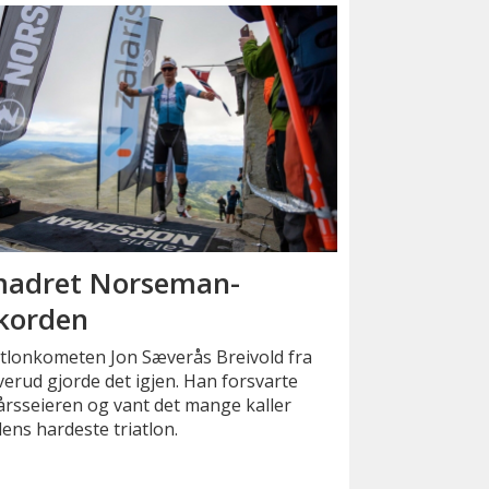
adret Norseman-
korden
atlonkometen Jon Sæverås Breivold fra
erud gjorde det igjen. Han forsvarte
årsseieren og vant det mange kaller
ens hardeste triatlon.