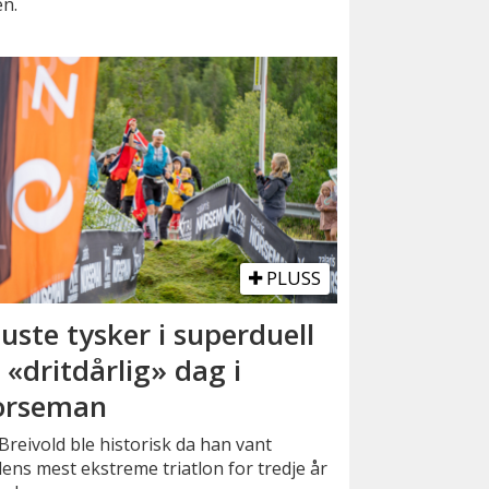
en.
PLUSS
uste tysker i superduell
 «dritdårlig» dag i
orseman
Breivold ble historisk da han vant
ens mest ekstreme triatlon for tredje år