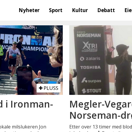
Nyheter
Sport
Kultur
Debatt
Ei
PLUSS
d i Ironman-
Megler-Vegar
Norseman-d
lokale milslukeren Jon
Etter over 13 timer med blod