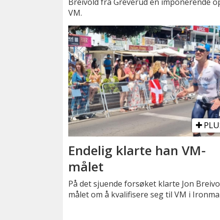
Breivold fra Greverud en imponerende 
VM.
PLU
Endelig klarte han VM-
målet
På det sjuende forsøket klarte Jon Breivo
målet om å kvalifisere seg til VM i Ironma