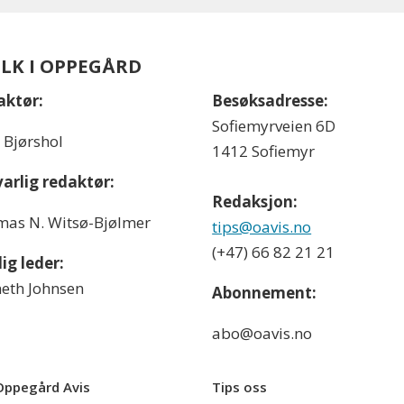
OLK I OPPEGÅRD
aktør:
Besøksadresse:
Sofiemyrveien 6D
l Bjørshol
1412 Sofiemyr
arlig redaktør:
Redaksjon:
as N. Witsø-Bjølmer
tips@oavis.no
(+47) 66 82 21 21
ig leder:
eth Johnsen
Abonnement:
abo@oavis.no
ppegård Avis
Tips oss