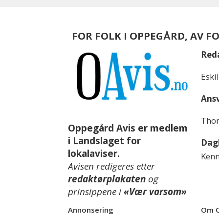
FOR FOLK I OPPEGÅRD, AV F
Red
Eski
Ansv
Thom
Oppegård Avis er medlem
i Landslaget for
Dagl
lokalaviser.
Kenn
Avisen redigeres etter
redaktørplakaten
og
prinsippene i
«Vær varsom»
Annonsering
Om O