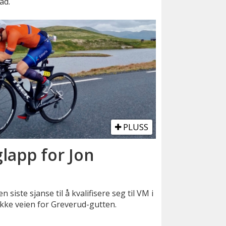
ad.
PLUSS
glapp for Jon
 siste sjanse til å kvalifisere seg til VM i
 ikke veien for Greverud-gutten.