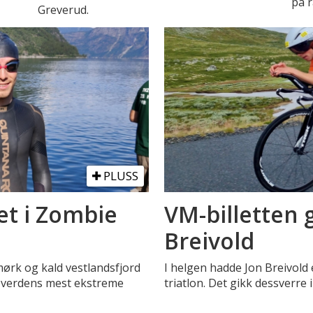
på r
Greverud.
PLUSS
tet i Zombie
VM-billetten 
Breivold
mørk og kald vestlandsfjord
I helgen hadde Jon Breivold en
i verdens mest ekstreme
triatlon. Det gikk dessverre