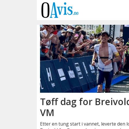
Emne:
norseman
Tøff dag for Breivol
VM
Etter en tung start i vannet, leverte den 