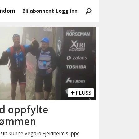
endom
Bli abonnent
Logg inn
PLUSS
d oppfylte
rømmen
slit kunne Vegard Fjeldheim slippe