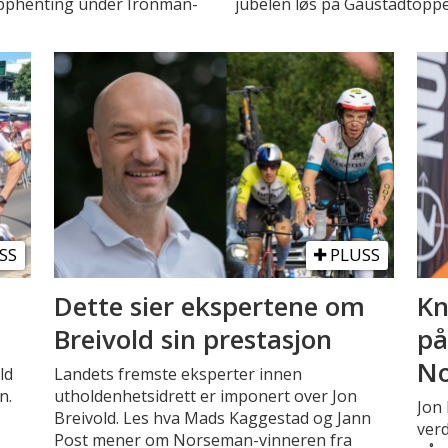
opphenting under Ironman-
jubelen løs på Gaustadtopp
SS
PLUSS
Dette sier ekspertene om
Kn
Breivold sin prestasjon
på
N
ld
Landets fremste eksperter innen
n.
utholdenhetsidrett er imponert over Jon
Jon 
Breivold. Les hva Mads Kaggestad og Jann
verd
Post mener om Norseman-vinneren fra