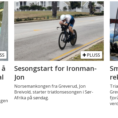
SS
PLUSS
 å
Sesongstart for Ironman-
Sm
al
Jon
re
Norsemankongen fra Greverud, Jon
Tri
Breivold, starter triatlonsesongen i Sør-
Grev
Afrika på søndag.
fjor
elgen
verd