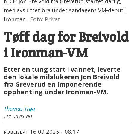
NICE: Jon Breivold fra Greverud startet dårlig,
men avsluttet bra under søndagens VM-debut i
Ironman.
Foto: Privat
Tøff dag for Breivold
i Ironman-VM
Etter en tung start i vannet, leverte
den lokale milslukeren Jon Breivold
fra Greverud en imponerende
opphenting under Ironman-VM.
Thomas
Trøa
TT@OAVIS.NO
16.09.2025 - 08:17
PUBLISERT