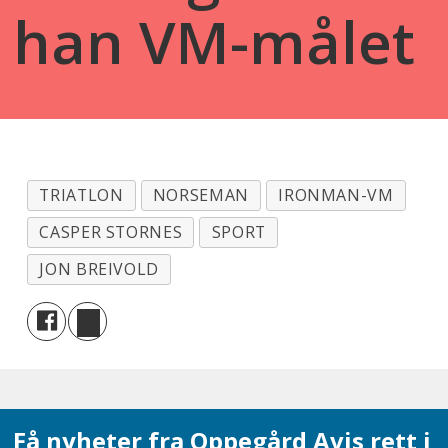
han VM-målet
TRIATLON
NORSEMAN
IRONMAN-VM
CASPER STORNES
SPORT
JON BREIVOLD
Få nyheter fra Oppegård Avis rett i