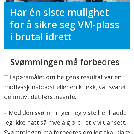
Har én siste mulighet
for å sikre seg VM-plass
i brutal idrett
– Svømmingen må forbedres
Til spørsmålet om helgens resultat var en
motivasjonsboost eller en knekk, var svaret
definitivt det førstnevnte.
– Med den svømmingen jeg viste her hadde
jeg ikke hatt så mye å gjøre i et VM uansett.
Svømmingen må forbedres om jeg skal klare