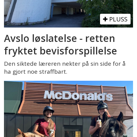
PLUSS
Avslo løslatelse - retten
fryktet bevisforspillelse
Den siktede læreren nekter på sin side for å
ha gjort noe straffbart.