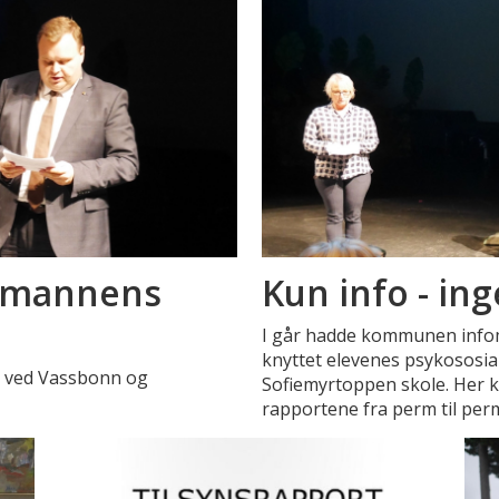
smannens
Kun info - in
I går hadde kommunen info
knyttet elevenes psykososia
t ved Vassbonn og
Sofiemyrtoppen skole. Her ka
rapportene fra perm til per