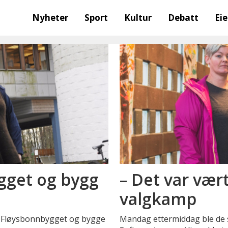
Nyheter
Sport
Kultur
Debatt
Ei
gget og bygg
– Det var vær
valgkamp
ed Fløysbonnbygget og bygge
Mandag ettermiddag ble de 