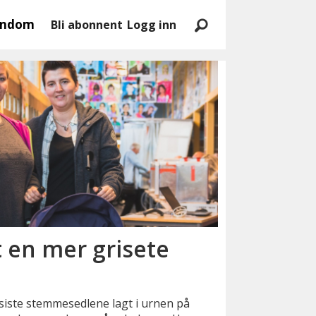
endom
Bli abonnent
Logg inn
t en mer grisete
siste stemmesedlene lagt i urnen på