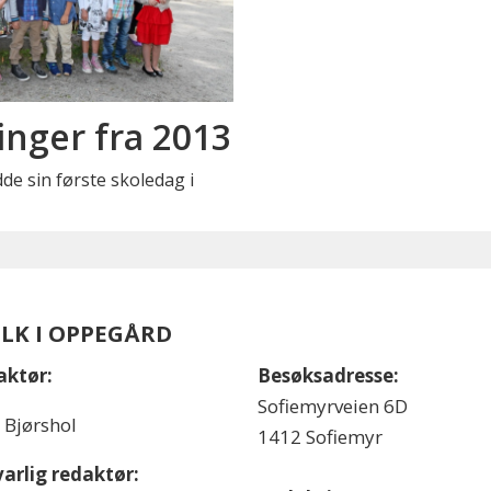
inger fra 2013
e sin første skoledag i
OLK I OPPEGÅRD
aktør:
Besøksadresse:
Sofiemyrveien 6D
l Bjørshol
1412 Sofiemyr
arlig redaktør: