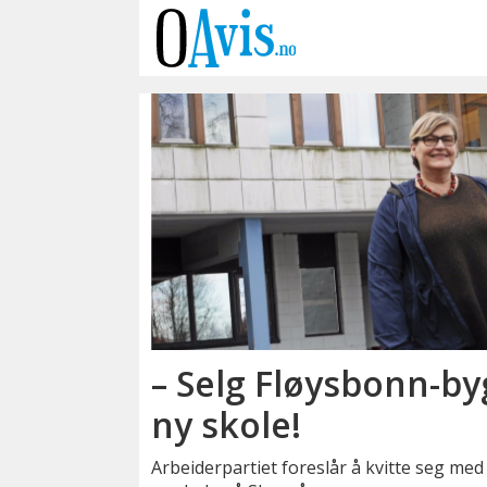
Emne:
sofiemyrtoppen
– Selg Fløysbonn-by
ny skole!
Arbeiderpartiet foreslår å kvitte seg m