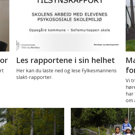
vor
Les rapportene i sin helhet
Ma
fo
rt
Her kan du laste ned og lese Fylkesmannens
slakt-rapporter.
Vi t
høre
har 
om a