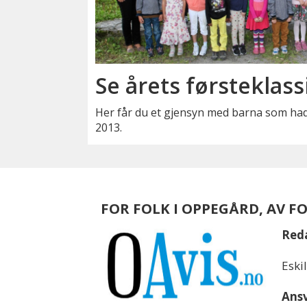
Se årets førsteklass
Her får du et gjensyn med barna som hadd
2013.
FOR FOLK I OPPEGÅRD, AV F
Red
Eski
Ansv