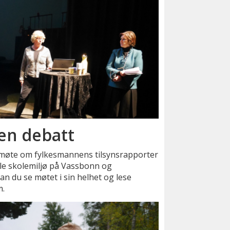
gen debatt
møte om fylkesmannens tilsynsrapporter
le skolemiljø på Vassbonn og
n du se møtet i sin helhet og lese
m.