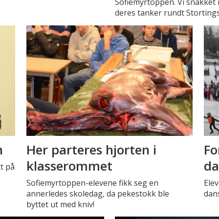
Sofiemyrtoppen. Vi snakket
deres tanker rundt Storting
n
Her parteres hjorten i
Fo
klasserommet
da
tt på
Sofiemyrtoppen-elevene fikk seg en
Elev
annerledes skoledag, da pekestokk ble
dans
byttet ut med kniv!