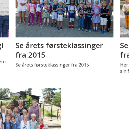
g!
Se årets førsteklassinger
Se
fra 2015
fr
n i
Se årets førsteklassinger fra 2015
Her
sin 