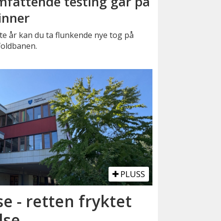
fattende testing går på
inner
e år kan du ta flunkende nye tog på
foldbanen.
PLUSS
se - retten fryktet
lse