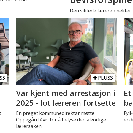
Den siktede læreren nekter p
SS
PLUSS
Var kjent med arrestasjon i
Et
2025 - lot læreren fortsette
ba
t
En preget kommunedirektør møtte
Fyl
Oppegård Avis for å belyse den alvorlige
endr
lærersaken.