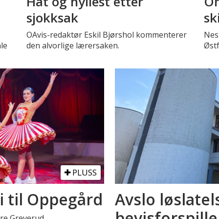
Hat og hyllest etter
Om
sjokksak
sk
OAvis-redaktør Eskil Bjørshol kommenterer
Nest
le
den alvorlige lærersaken.
Øst
PLUSS
i til Oppegård
Avslo løslatel
bevisforspille
stre Greverud.