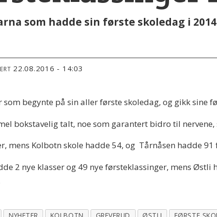
arna som hadde sin første skoledag i 2014
22.08.2016 - 14:03
TERT
 som begynte på sin aller første skoledag, og gikk sine fø
el bokstavelig talt, noe som garantert bidro til nervene,
r, mens Kolbotn skole hadde 54, og Tårnåsen hadde 91 f
 2 nye klasser og 49 nye førsteklassinger, mens Østli ha
.
NYHETER
KOLBOTN
GREVERUD
ØSTLI
FØRSTE SKO