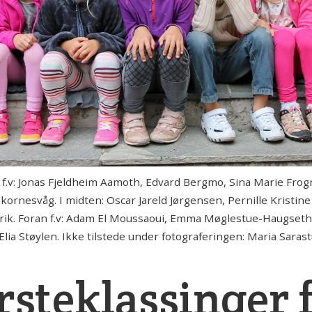
v: Jonas Fjeldheim Aamoth, Edvard Bergmo, Sina Marie Frog
rnesvåg. I midten: Oscar Jareld Jørgensen, Pernille Kristine
ik. Foran f.v: Adam El Moussaoui, Emma Møglestue-Haugseth,
Elia Støylen. Ikke tilstede under fotograferingen: Maria Sar
ørsteklassinger 