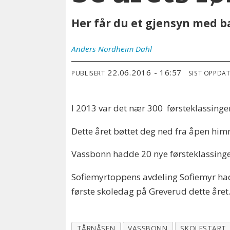
Her får du et gjensyn med b
Anders
Nordheim Dahl
22.06.2016 - 16:57
PUBLISERT
SIST OPPDA
I 2013 var det nær 300 førsteklassinger
Dette året bøttet deg ned fra åpen himm
Vassbonn hadde 20 nye førsteklassinge
Sofiemyrtoppens avdeling Sofiemyr hadde
første skoledag på Greverud dette året
TÅRNÅSEN
VASSBONN
SKOLESTART