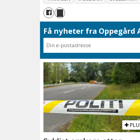
Få nyheter fra Oppegård A
PLU