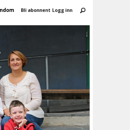
endom
Bli abonnent
Logg inn