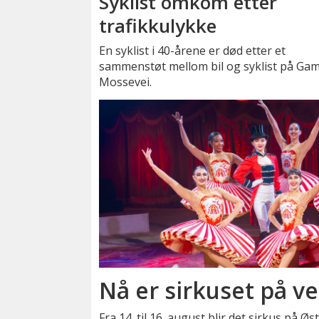
Syklist omkom etter
trafikkulykke
En syklist i 40-årene er død etter et
sammenstøt mellom bil og syklist på Gam
Mossevei.
Nå er sirkuset på ve
Fra 14. til 16. august blir det sirkus på Ø