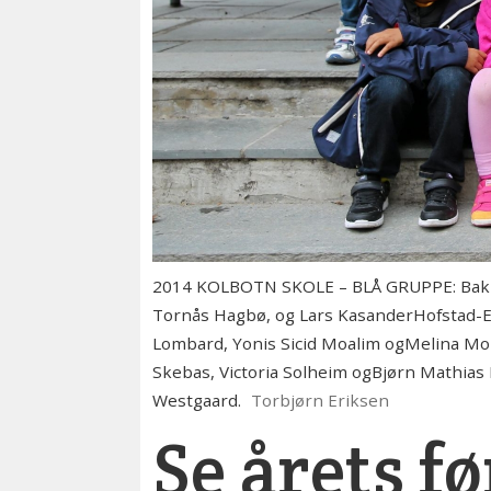
2014 KOLBOTN SKOLE – BLÅ GRUPPE: Bak f.
Tornås Hagbø, og Lars KasanderHofstad-Eko
Lombard, Yonis Sicid Moalim ogMelina Mor
Skebas, Victoria Solheim ogBjørn Mathias 
Westgaard.
Torbjørn Eriksen
Se årets f